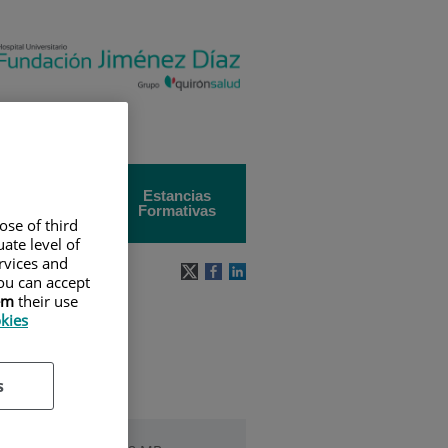
Universidad
Estancias
Autónoma de
Formativas
Madrid
ose of third
ate level of
ervices and
ou can accept
em
their use
okies
s