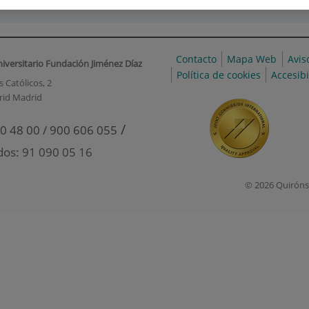
Contacto
Mapa Web
Avis
niversitario Fundación Jiménez Díaz
Política de cookies
Accesib
 Católicos, 2
rid Madrid
/
0 48 00 / 900 606 055
dos: 91 090 05 16
© 2026 Quiróns