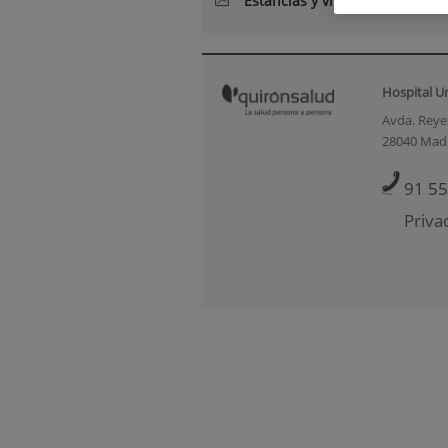
Estancias y visitas formativas
Hospital U
Avda. Reyes
28040 Mad
91 55
Priva