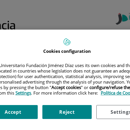
cia
Cookies configuration
Centro de
Formación
Formación
Formación de
Online: Aula
a
Continuada
Profesiones
Jiménez Díaz
Universitario Fundación Jiménez Díaz uses its own cookies and th
Sanitarias
located in countries whose legislation does not guarantee an adequ
tection) for user authentication, statistical analysis, improving s
EL MENÚ SUPERIOR
|
ESTANCIAS FORMATIVAS 2020
rsonalised advertising through the analysis of your navigation. Y
es by pressing the button "
Accept cookies
" or
configure/refuse th
rmativas 2020
rom this
Settings
. For more information click here:
Política de Co
Accept
Reject
Setting