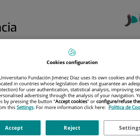
cia
Centro de
Formación
Formación
Formación de
Cookies configuration
Online: Aula
a
Continuada
Profesiones
Jiménez Díaz
Sanitarias
Universitario Fundación Jiménez Díaz uses its own cookies and th
located in countries whose legislation does not guarantee an adequ
EL MENÚ SUPERIOR
|
FORMACIÓN ESPECIALIZADA
|
PLAN "MEJOR RES
tection) for user authentication, statistical analysis, improving s
rsonalised advertising through the analysis of your navigation. Y
esidente"
es by pressing the button "
Accept cookies
" or
configure/refuse th
rom this
Settings
. For more information click here:
Política de Co
ez Díaz
ha definido un
plan estratégico para la
‘visión’
lo que se ha llamado
‘proyecto mejor
Accept
Reject
Setting
tes especialistas según las necesidades de la
ro hospital a los más brillantes candidatos a realizar