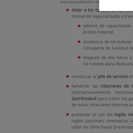
una especialidad en ciencias de la salud. 
dotar a los tutores de las he
formación especializada a tra
talleres de capacitación
propio hospital
asistencia de los tutore
Consejería de Sanidad 
bloqueo de dos horas y 
los tutores para dedicarla
involucrar al
jefe de servicio
en
fomentar las
rotaciones de 
internacionalmente recon
Quirónsalud
para cubrir los g
de estas rotaciones externas 
promover el uso del
inglés m
inglés (sesiones, seminarios, 
taller de cómo hacer presentac