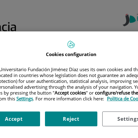
cia
Cookies configuration
Centro de
Formación
Formación
Formación de
Online: Aula
a
Continuada
Profesiones
Jiménez Díaz
Universitario Fundación Jiménez Díaz uses its own cookies and th
Sanitarias
located in countries whose legislation does not guarantee an adequ
tection) for user authentication, statistical analysis, improving s
EL MENÚ SUPERIOR
|
FORMACIÓN ESPECIALIZADA
|
CÓMO LOS RESIDE
rsonalised advertising through the analysis of your navigation. Y
es by pressing the button "
Accept cookies
" or
configure/refuse th
rom this
Settings
. For more information click here:
Política de Co
dentes deben solicitar a
Accept
Reject
Setting