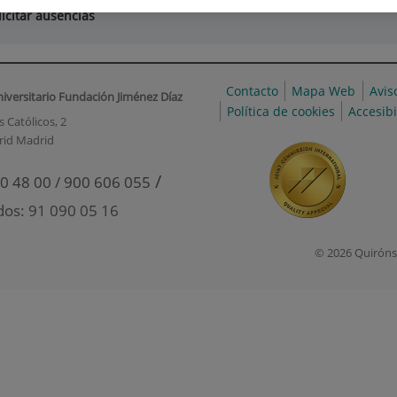
icitar ausencias
Contacto
Mapa Web
Avis
niversitario Fundación Jiménez Díaz
Política de cookies
Accesib
 Católicos, 2
rid Madrid
/
0 48 00 / 900 606 055
dos: 91 090 05 16
© 2026 Quiróns