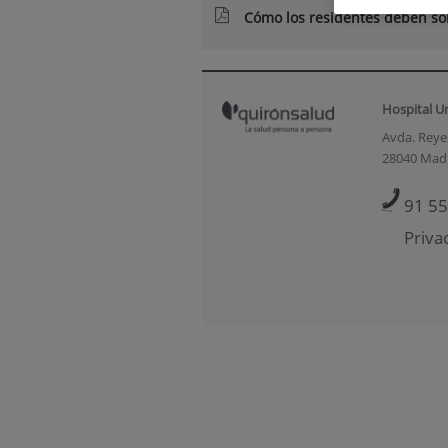
Cómo los residentes deben sol
Hospital U
Avda. Reyes
28040 Mad
91 55
Priva