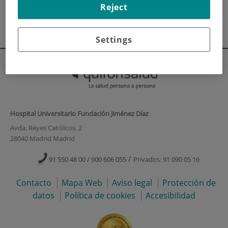
Verificación de Títulos Universitarios en el Registro
Reject
Nacional de Titulaciones
(135.3
KB
)
(5 páginas)
Settings
Hospital Universitario Fundación Jiménez Díaz
Avda. Reyes Católicos, 2
28040 Madrid Madrid
/
91 550 48 00 / 900 606 055
Privados: 91 090 05 16
Contacto
Mapa Web
Aviso legal
Protección de
datos
Política de cookies
Accesibilidad