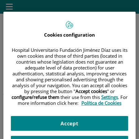
Saltar al contenido
Saltar
Toggle
al
navigation
contenido
Cookies configuration
área de docencia
Hospital Universitario Fundación Jiménez Díaz uses its
own cookies and those of third parties (located in
countries whose legislation does not guarantee an
INICIO
|
SELECCIONE UN DESTINO EN EL MENÚ SUPERIOR
adequate level of data protection) for user
|
FORMACIÓN ESPECIALIZADA
authentication, statistical analysis, improving services
and showing personalised advertising through the
|
TRÁMITES DE INCORPORACIÓN 2026
analysis of your navigation. You can accept all cookies
by pressing the button "
Accept cookies
" or
Trámites de
configure/refuse them
their use from this
Settings
. For
more information click here:
Política de Cookies
Incorporación 2026
Accept
Trámites de incorporación de residentes
(99.5
KB
)
(4
páginas)