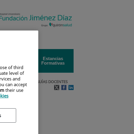
Universidad
Estancias
Autónoma de
Formativas
Madrid
ose of third
ate level of
ervices and
AD DE MEDICINA
|
GUÍAS DOCENTES
ou can accept
em
their use
okies
s