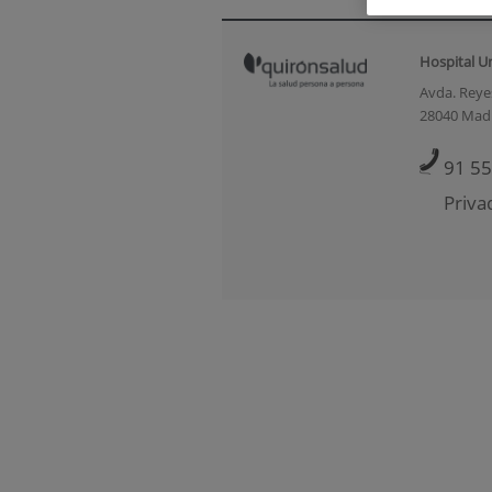
Hospital U
Avda. Reyes
28040 Mad
91 55
Priva