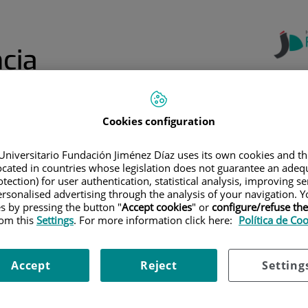
cia
Cookies configuration
Centro de
Formación
Formación
Formación de
Online: Aula
a
Continuada
Profesiones
Jiménez Díaz
Universitario Fundación Jiménez Díaz uses its own cookies and th
Sanitarias
located in countries whose legislation does not guarantee an adequ
tection) for user authentication, statistical analysis, improving s
EL MENÚ SUPERIOR
|
UNIVERSIDAD AUTÓNOMA DE MADRID
|
FACULT
rsonalised advertising through the analysis of your navigation. Y
es by pressing the button "
Accept cookies
" or
configure/refuse th
rom this
Settings
. For more information click here:
Política de Co
es
Accept
Reject
Setting