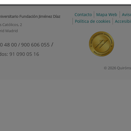
Contacto
Mapa Web
Avis
niversitario Fundación Jiménez Díaz
Política de cookies
Accesib
 Católicos, 2
rid Madrid
/
0 48 00 / 900 606 055
dos: 91 090 05 16
© 2026 Quiróns