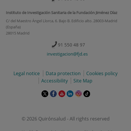
Instituto de Investigación Sanitaria de la Fundación Jiménez Díaz
C/ del Maestro Ángel Llorca, 6. Bajo B. Edificio alto. 28003-Madrid
(España)
28015 Madrid
91 550 48 97
investigacion@fjd.es
Legal notice
Data protection
Cookies policy
Accessibility
Site Map
This
This
This
This
This
Link
link
link
link
link
link
to
will
will
will
will
will
external
open
open
open
open
open
application.
in
in
in
in
in
© 2026 Quirónsalud - All rights reserved
a
a
a
a
a
pop-
pop-
pop-
pop-
pop-