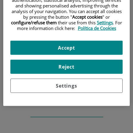
and showing personalised advertising through the
HOME
|
SCIENTIFIC ACTIVITY
analysis of your navigation. You can accept all cookies
by pressing the button "
Accept cookies
" or
|
EUROPEAN PROJECTS OFFICE
configure/refuse them
their use from this
Settings
. For
|
MATRIX - NOVEL MITOCHONDRIA-TARGETED
more information click here:
Política de Cookies
THERAPIES FOR CANCER TREATMENT-INDUCED
CARDIOTOXICITY
Accept
MATRIX - Novel
mitochondria-targeted
Reject
therapies for cancer
treatment-induced
Settings
cardiotoxicity