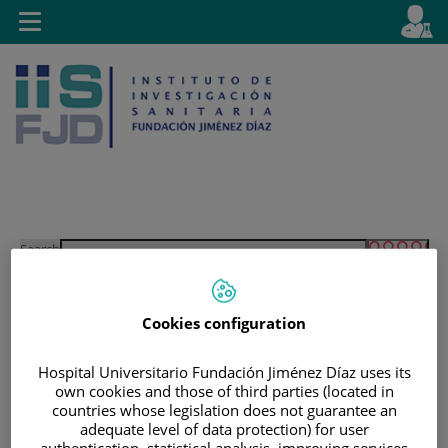
Jump to content
L
Active
Toggle
en
navigation
langu
Jump
Language
Search
to
selector
content
Cookies configuration
Hospital Universitario Fundación Jiménez Díaz uses its
own cookies and those of third parties (located in
countries whose legislation does not guarantee an
adequate level of data protection) for user
authentication, statistical analysis, improving services