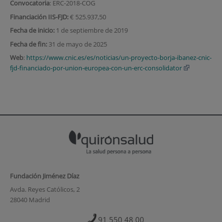
Convocatoria
: ERC-2018-COG
Financiación IIS-FJD:
€ 525.937,50
Fecha de inicio:
1 de septiembre de 2019
Fecha de fin:
31 de mayo de 2025
Web
:
https://www.cnic.es/es/noticias/un-proyecto-borja-ibanez-cnic-
fjd-financiado-por-union-europea-con-un-erc-consolidator
Fundación Jiménez Díaz
Avda. Reyes Católicos, 2
28040 Madrid
91 550 48 00