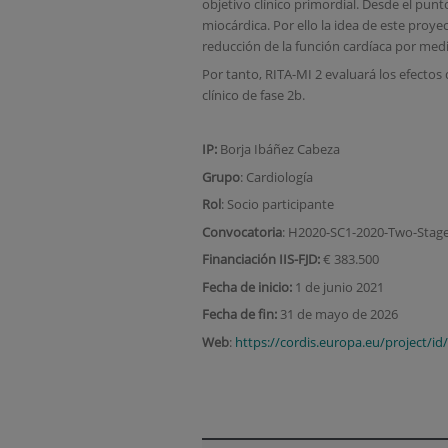
objetivo clínico primordial. Desde el punto
miocárdica. Por ello la idea de este proy
reducción de la función cardíaca por medi
Por tanto, RITA-MI 2 evaluará los efectos 
clínico de fase 2b.
IP:
Borja Ibáñez Cabeza
Grupo
: Cardiología
Rol
: Socio participante
Convocatoria
: H2020-SC1-2020-Two-Stag
Financiación IIS-FJD:
€ 383.500
Fecha de inicio:
1 de junio 2021
Fecha de fin:
31 de mayo de 2026
Web
:
https://cordis.europa.eu/project/id