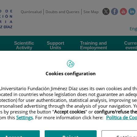
This
This
This
Quirónsalud
Doubts and Queries
Site Map
link
link
link
l
will
will
will
w
Langua
Act
Eng
open
open
open
selecto
lan
in
in
in
i
a
a
a
Scientific
Support
Training and
Curre
Activity
Units
Employment
event
pop-
pop-
pop-
up
up
up
window.
window.
wind
Cookies configuration
Universitario Fundación Jiménez Díaz uses its own cookies and th
located in countries whose legislation does not guarantee an adequ
tection) for user authentication, statistical analysis, improving s
rsonalised advertising through the analysis of your navigation. Y
PEAN PROJECTS OFFICE
|
RITA-MI 2 – RITUXIMAB IN PATIENTS WITH AC
es by pressing the button "
Accept cookies
" or
configure/refuse th
LINICAL TRIAL
rom this
Settings
. For more information click here:
Política de Co
ximab in patients with acute 