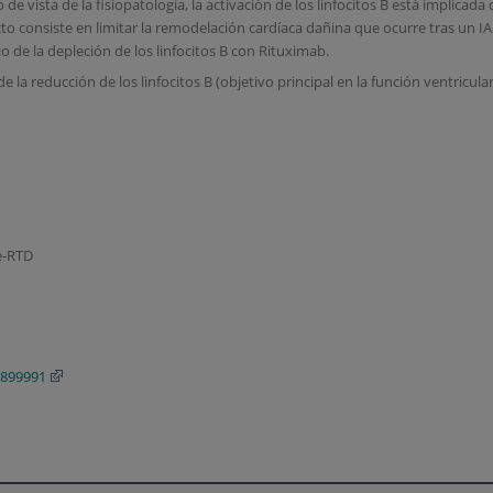
 de vista de la fisiopatología, la activación de los linfocitos B está implicad
ecto consiste en limitar la remodelación cardíaca dañina que ocurre tras un
o de la depleción de los linfocitos B con Rituximab.
de la reducción de los linfocitos B (objetivo principal en la función ventricu
e-RTD
/899991