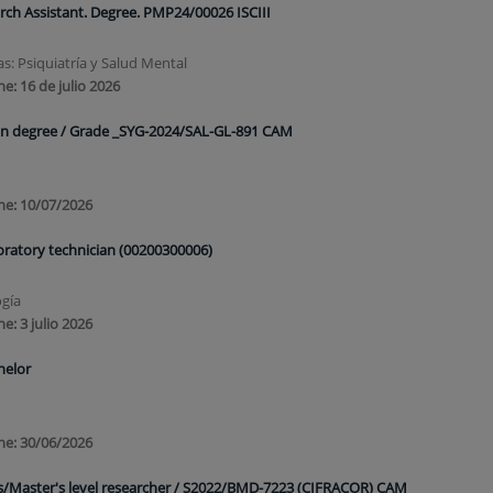
rch Assistant. Degree. PMP24/00026 ISCIII
s: Psiquiatría y Salud Mental
ne:
16 de julio 2026
ion degree / Grade _SYG-2024/SAL-GL-891 CAM
ne:
10/07/2026
boratory technician (00200300006)
ogía
ne:
3 julio 2026
helor
ne: 30/06/2026
's/Master's level researcher / S2022/BMD-7223 (CIFRACOR) CAM