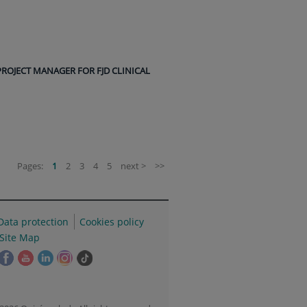
PROJECT MANAGER FOR FJD CLINICAL
Pages:
1
2
3
4
5
next >
>>
Data protection
Cookies policy
Site Map
his
This
This
This
This
Link
ink
link
link
link
link
to
ill
will
will
will
will
external
pen
open
open
open
open
application.