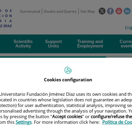
This
This
This
Quirónsalud
Doubts and Queries
Site Map
link
link
link
l
will
will
will
w
Langua
Act
Eng
open
open
open
selecto
lan
in
in
in
i
a
a
a
Scientific
Support
Training and
Curre
Activity
Units
Employment
event
pop-
pop-
pop-
up
up
up
window.
window.
wind
Cookies configuration
Universitario Fundación Jiménez Díaz uses its own cookies and th
located in countries whose legislation does not guarantee an adequ
|
EMPLOYMENT OFFERS
tection) for user authentication, statistical analysis, improving s
rsonalised advertising through the analysis of your navigation. Y
ers
es by pressing the button "
Accept cookies
" or
configure/refuse th
rom this
Settings
. For more information click here:
Política de Co