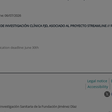
ne:
06/07/2026
E INVESTIGACIÓN CLÍNICA FJD, ASOCIADO AL PROYECTO STREAMLINE // 
ication deadline: June 30th
Legal notice
Accessibility
T
l
w
 Investigación Sanitaria de la Fundación Jiménez Díaz
o