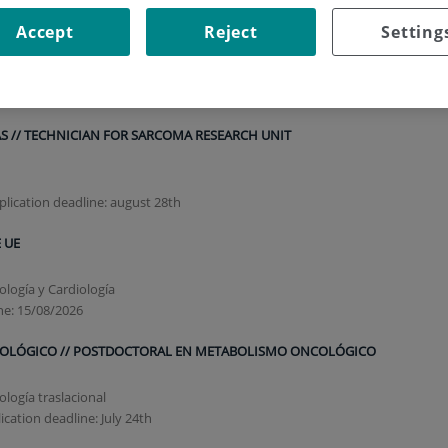
NIDAD SARCOMAS // PROJECT MANAGER CLINICAL TRIALS SARCOMA UNIT
Accept
Reject
Setting
plication deadline: August 15th
S // TECHNICIAN FOR SARCOMA RESEARCH UNIT
plication deadline: august 28th
E UE
ología y Cardiología
ne: 15/08/2026
OLÓGICO // POSTDOCTORAL EN METABOLISMO ONCOLÓGICO
logía traslacional
ication deadline: July 24th