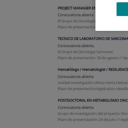
PROJECT MANAGER ENSAYOS CLINICOS U
Convocatoria abierta
El Grupo de Oncología Sarcomas.
Plazo de presentación: 15 de agosto // Ap
TECNICO DE LABORATORIO DE SARCOMA
Convocatoria abierta.
El Grupo de Oncología Sarcomas
Plazo de presentación: 28 de agosto // Ap
Hematólogo / Hematologist / RESILIENC
Convocatoria abierta
Unidad Investigación clínica mixta Hemat
Plazo de presentación/Application deadli
POSTDOCTORAL EN METABOLISMO ONC
Convocatoria abierta
Grupo de investigación del proyecto: Onco
Plazo de presentaación: 24 de julio // Appl