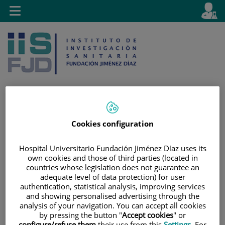
Jump to content
L
Active
Toggle
en
navigation
langu
Cookies configuration
Jump
Language
Search
to
selector
content
Hospital Universitario Fundación Jiménez Díaz uses its
own cookies and those of third parties (located in
countries whose legislation does not guarantee an
adequate level of data protection) for user
authentication, statistical analysis, improving services
and showing personalised advertising through the
analysis of your navigation. You can accept all cookies
by pressing the button "
Accept cookies
" or
configure/refuse them
their use from this
Settings
. For