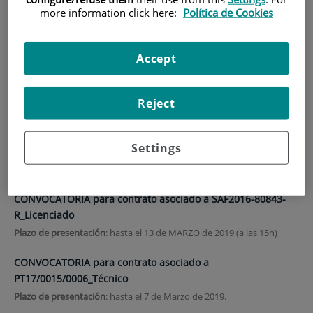
more information click here:
Política de Cookies
HOME
|
TRAINING AND EMPLOYMENT
|
EMPLOYMENT OFFERS
Accept
Employment offers
Reject
Búsqueda de CANDIDATOS para contrato PFIS_AES 2019
Settings
PLAZO DE PRESENTACIÓN DE SOLICITUDES: hasta el 10 de Marzo de
2019.
CONVOCATORIA para contrato asociado a SAF2016-80843-
R_Licenciado
Plazo de presentación
: hasta el 13 de MARZO de 2019 (a las 15h)
CONVOCATORIA para contrato asociado a
PT17/0015/0006_Técnico
Plazo de presentación
: hasta el 7 de Marzo de 2019.