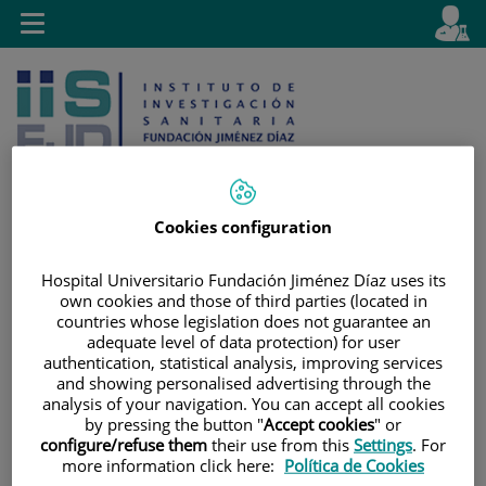
Jump to content
L
Active
Toggle
en
navigation
langu
Cookies configuration
Jump
Language
Search
Hospital Universitario Fundación Jiménez Díaz uses its
to
selector
own cookies and those of third parties (located in
content
countries whose legislation does not guarantee an
adequate level of data protection) for user
authentication, statistical analysis, improving services
and showing personalised advertising through the
analysis of your navigation. You can accept all cookies
by pressing the button "
Accept cookies
" or
configure/refuse them
their use from this
Settings
. For
more information click here:
Política de Cookies