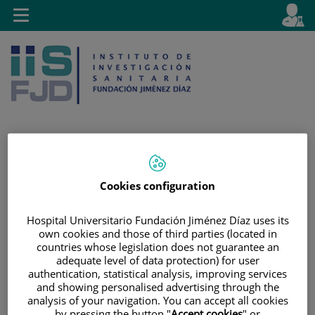
Jump to content
L
Active
Toggle
en
navigation
langu
Jump
Language
Search
Cookies configuration
to
selector
content
Hospital Universitario Fundación Jiménez Díaz uses its
own cookies and those of third parties (located in
countries whose legislation does not guarantee an
adequate level of data protection) for user
authentication, statistical analysis, improving services
and showing personalised advertising through the
analysis of your navigation. You can accept all cookies
by pressing the button "
Accept cookies
" or