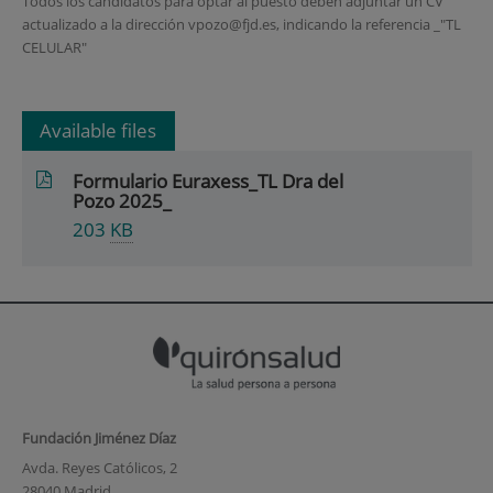
Todos los candidatos para optar al puesto deben adjuntar un CV
actualizado a la dirección vpozo@fjd.es, indicando la referencia _"TL
CELULAR"
Available files
Formulario Euraxess_TL Dra del
Pozo 2025_
203
KB
Fundación Jiménez Díaz
Avda. Reyes Católicos, 2
28040 Madrid