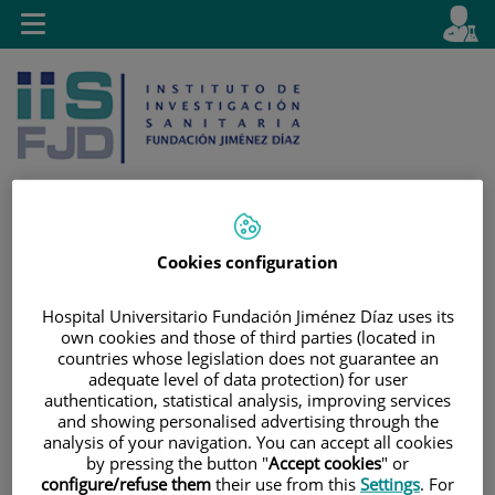
Jump to content
L
Active
Toggle
en
navigation
langu
Cookies configuration
Jump
Language
Search
to
selector
Hospital Universitario Fundación Jiménez Díaz uses its
content
own cookies and those of third parties (located in
countries whose legislation does not guarantee an
adequate level of data protection) for user
authentication, statistical analysis, improving services
and showing personalised advertising through the
analysis of your navigation. You can accept all cookies
by pressing the button "
Accept cookies
" or
configure/refuse them
their use from this
Settings
. For