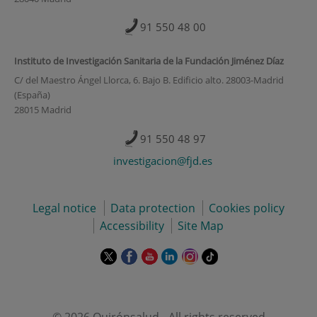
91 550 48 00
Instituto de Investigación Sanitaria de la Fundación Jiménez Díaz
C/ del Maestro Ángel Llorca, 6. Bajo B. Edificio alto. 28003-Madrid
(España)
28015 Madrid
91 550 48 97
investigacion@fjd.es
Legal notice
Data protection
Cookies policy
Accessibility
Site Map
This
This
This
This
This
Link
link
link
link
link
link
to
will
will
will
will
will
external
open
open
open
open
open
application.
in
in
in
in
in