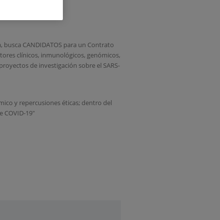
tica, busca CANDIDATOS para un Contrato
ores clínicos, inmunológicos, genómicos,
 proyectos de investigación sobre el SARS-
ómico y repercusiones éticas; dentro del
de COVID-19"