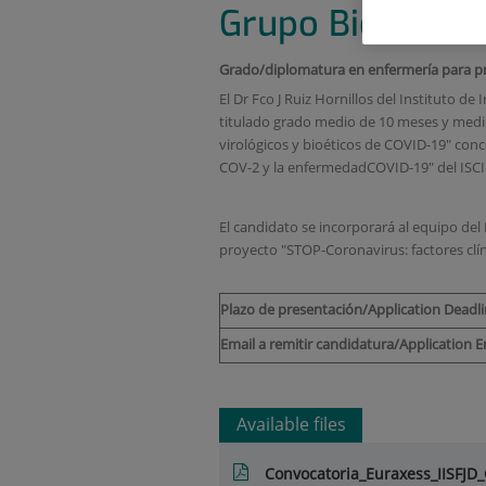
Grupo Bioética.
Grado/diplomatura en enfermería para pr
El Dr Fco J Ruiz Hornillos del Instituto 
titulado grado medio de 10 meses y medi
virológicos y bioéticos de COVID-19" conc
COV-2 y la enfermedadCOVID-19" del ISCII
El candidato se incorporará al equipo del 
proyecto "STOP-Coronavirus: factores clí
Plazo de presentación/Application Deadl
Email a remitir candidatura/Application E
Available files
Convocatoria_Euraxess_IISFJD