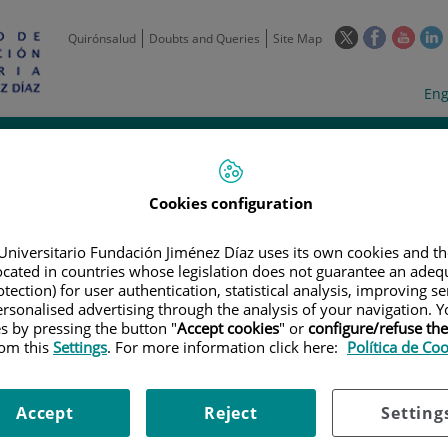
This
This
This
Quirónsalud
Doubts and Queries
Site Map
link
link
link
l
will
will
will
w
Langua
Act
Eng
open
open
open
selecto
lan
in
in
in
i
a
a
a
Scientific
Support
Training and
Curre
Activity
Units
Employment
event
pop-
pop-
pop-
up
up
up
Cookies configuration
window.
window.
wind
Universitario Fundación Jiménez Díaz uses its own cookies and th
located in countries whose legislation does not guarantee an adequ
tection) for user authentication, statistical analysis, improving s
rsonalised advertising through the analysis of your navigation. Y
es by pressing the button "
Accept cookies
" or
configure/refuse th
rom this
Settings
. For more information click here:
Política de Co
|
EMPLOYMENT OFFERS
|
CONVOCATORIA PARA CONTRATO ASOCIADO 
Accept
Reject
Setting
ara contrato asociado a COV