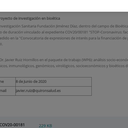
 Enfermería
oyecto de investigación en bioética
de Investigación Sanitaria Fundación Jiménez Díaz, dentro del campo de Bioé
o de duración vinculado al expediente COV20/00181 "STOP-Coronavirus: fact
edido en la "Convocatoria de expresiones de interés para la financiación de
I.
Dr. Javier Ruiz Hornillos en el paquete de trabajo (WP6): análisis socio-econ
nicos, inmunológicos, genómicos, virológicos, socioeconómicos y bioéticos 
ine
8 de Junio de 2020
mail
javier.ruiz@quironsalud.es
_COV20-00181
229
KB