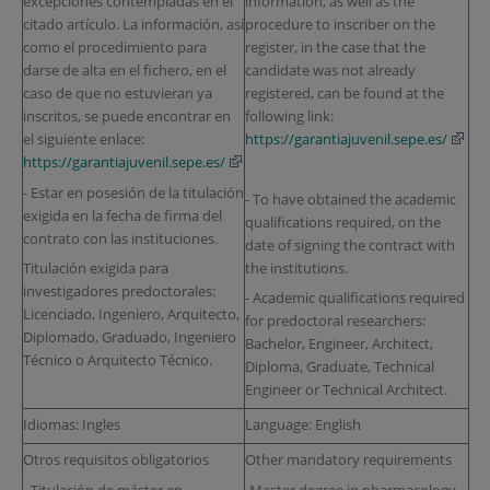
excepciones contempladas en el
information, as well as the
citado artículo. La información, así
procedure to inscriber on the
como el procedimiento para
register, in the case that the
darse de alta en el fichero, en el
candidate was not already
caso de que no estuvieran ya
registered, can be found at the
inscritos, se puede encontrar en
following link:
el siguiente enlace:
https://garantiajuvenil.sepe.es/
https://garantiajuvenil.sepe.es/
- Estar en posesión de la titulación
- To have obtained the academic
exigida en la fecha de firma del
qualifications required, on the
contrato con las instituciones.
date of signing the contract with
the institutions.
Titulación exigida para
investigadores predoctorales:
- Academic qualifications required
Licenciado, Ingeniero, Arquitecto,
for predoctoral researchers:
Diplomado, Graduado, Ingeniero
Bachelor, Engineer, Architect,
Técnico o Arquitecto Técnico.
Diploma, Graduate, Technical
Engineer or Technical Architect.
Idiomas: Ingles
Language: English
Otros requisitos obligatorios
Other mandatory requirements
- Titulación de máster en
-Master degree in pharmacology