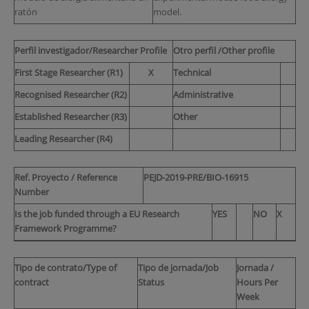
ratón
model.
Perfil investigador/Researcher Profile
Otro perfil /Other profile
First Stage Researcher (R1)
X
Technical
Recognised Researcher (R2)
Administrative
Established Researcher (R3)
Other
Leading Researcher (R4)
Ref. Proyecto / Reference
PEJD-2019-PRE/BIO-16915
Number
Is the job funded through a EU Research
YES
NO
X
Framework Programme?
Tipo de contrato/Type of
Tipo de jornada/Job
Jornada /
contract
Status
Hours Per
Week