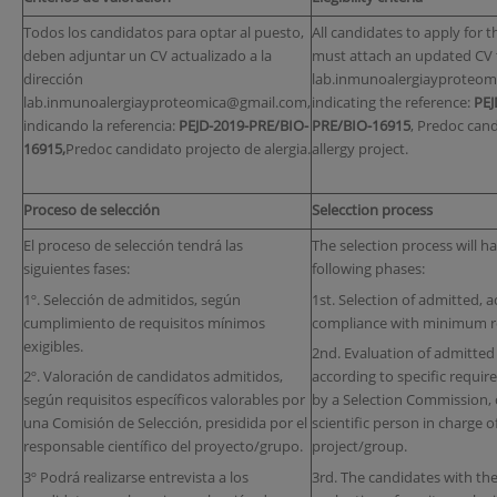
Todos los candidatos para optar al puesto,
All candidates to apply for t
deben adjuntar un CV actualizado a la
must attach an updated CV 
dirección
lab.inmunoalergiayproteom
lab.inmunoalergiayproteomica@gmail.com,
indicating the reference:
PEJ
indicando la referencia:
PEJD-2019-PRE/BIO-
PRE/BIO-16915
, Predoc cand
16915,
Predoc candidato projecto de alergia.
allergy project.
Proceso de selección
Selecction process
El proceso de selección tendrá las
The selection process will h
siguientes fases:
following phases:
1º. Selección de admitidos, según
1st. Selection of admitted, a
cumplimiento de requisitos mínimos
compliance with minimum r
exigibles.
2nd. Evaluation of admitted
2º. Valoración de candidatos admitidos,
according to specific requi
según requisitos específicos valorables por
by a Selection Commission, 
una Comisión de Selección, presidida por el
scientific person in charge o
responsable científico del proyecto/grupo.
project/group.
3º Podrá realizarse entrevista a los
3rd. The candidates with the