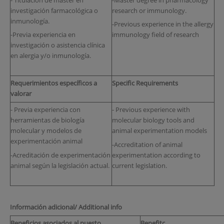
investigación farmacológica o
research or immunology.
inmunología.
-Previous experience in the allergy
-Previa experiencia en
immunology field of research
investigación o asistencia clínica
en alergia y/o inmunología.
Requerimientos específicos a
Specific Requirements
valorar
- Previa experiencia con
- Previous experience with
herramientas de biología
molecular biology tools and
molecular y modelos de
animal experimentation models
experimentación animal
-Accreditation of animal
-Acreditación de experimentación
experimentation according to
animal según la legislación actual.
current legislation.
Información adicional/ Additional info
Beneficios asociados al puesto
Benefitc