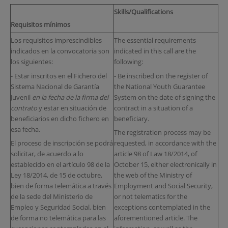
Skills/Qualifications
Requisitos mínimos
Los requisitos imprescindibles
The essential requirements
indicados en la convocatoria son
indicated in this call are the
los siguientes:
following:
- Estar inscritos en el Fichero del
- Be inscribed on the register of
Sistema Nacional de Garantía
the National Youth Guarantee
Juvenil
en la fecha de la firma del
System on the date of signing the
contrato
y estar en situación de
contract in a situation of a
beneficiarios en dicho fichero en
beneficiary.
esa fecha.
The registration process may be
El proceso de inscripción se podrá
requested, in accordance with the
solicitar, de acuerdo a lo
article 98 of Law 18/2014, of
establecido en el artículo 98 de la
October 15, either electronically in
Ley 18/2014, de 15 de octubre,
the web of the Ministry of
bien de forma telemática a través
Employment and Social Security,
de la sede del Ministerio de
or not telematics for the
Empleo y Seguridad Social, bien
exceptions contemplated in the
de forma no telemática para las
aforementioned article. The