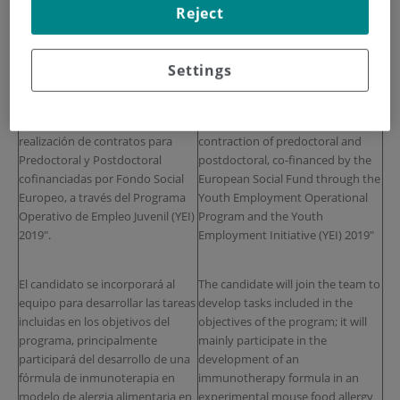
Sanitaria Fundación Jiménez Díaz
Foundation Health Research
Reject
busca
CANDIDATOS
para un
Institute seeks qualified
Contrato de Predoctoral de 1
CANDIDATES
for a
1-year
años
de duración vinculado al
Predoctoral Contract
. This offer is
Settings
expediente
PEJD-2019-PRE/BIO-
linked to file
PEJD-2019-PRE/BIO-
16915
concedido
en la
16915
granted in the
"Convocatoria de ayudas para la
"Announcement of Grants for the
realización de contratos para
contraction of predoctoral and
Predoctoral y Postdoctoral
postdoctoral, co-financed by the
cofinanciadas por Fondo Social
European Social Fund through the
Europeo, a través del Programa
Youth Employment Operational
Operativo de Empleo Juvenil (YEI)
Program and the Youth
2019".
Employment Initiative (YEI) 2019"
El candidato se incorporará al
The candidate will join the team to
equipo para desarrollar las tareas
develop tasks included in the
incluidas en los objetivos del
objectives of the program; it will
programa, principalmente
mainly participate in the
participará del desarrollo de una
development of an
fórmula de inmunoterapia en
immunotherapy formula in an
modelo de alergia alimentaria en
experimental mouse food allergy