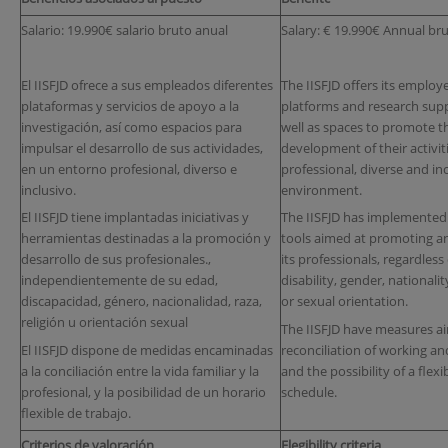
Salario: 19.990€ salario bruto anual
Salary: € 19.990€ Annual bru
El IISFJD ofrece a sus empleados diferentes
The IISFJD offers its employ
plataformas y servicios de apoyo a la
platforms and research supp
investigación, así como espacios para
well as spaces to promote t
impulsar el desarrollo de sus actividades,
development of their activiti
en un entorno profesional, diverso e
professional, diverse and inc
inclusivo.
environment.
El IISFJD tiene implantadas iniciativas y
The IISFJD has implemented 
herramientas destinadas a la promoción y
tools aimed at promoting a
desarrollo de sus profesionales.,
its professionals, regardless 
independientemente de su edad,
disability, gender, nationality
discapacidad, género, nacionalidad, raza,
or sexual orientation.
religión u orientación sexual
The IISFJD have measures a
El IISFJD dispone de medidas encaminadas
reconciliation of working and 
a la conciliación entre la vida familiar y la
and the possibility of a flex
profesional, y la posibilidad de un horario
schedule.
flexible de trabajo.
Criterios de valoración
Elegibility criteria