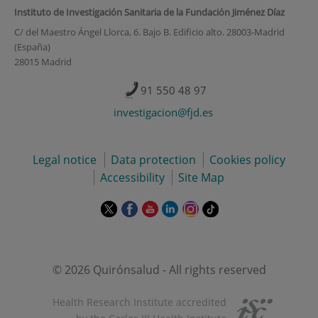
Instituto de Investigación Sanitaria de la Fundación Jiménez Díaz
C/ del Maestro Ángel Llorca, 6. Bajo B. Edificio alto. 28003-Madrid
(España)
28015 Madrid
91 550 48 97
investigacion@fjd.es
Legal notice
Data protection
Cookies policy
Accessibility
Site Map
This
This
This
This
This
Link
link
link
link
link
link
to
will
will
will
will
will
external
open
open
open
open
open
application.
in
in
in
in
in
© 2026 Quirónsalud - All rights reserved
a
a
a
a
a
pop-
pop-
pop-
pop-
pop-
Health Research Institute accredited
up
up
up
up
up