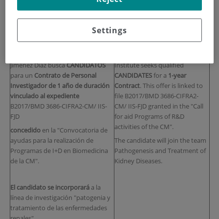
FJD de Personal Investigador
CIFRA2-CM / IIS-FJD
Descripción de la oferta
Offer description
Settings
El Grupo de Nefrología e
Nephrology and Hypertension
Hipertensión del Instituto de
group of the Jiménez Díaz
Investigación Sanitaria Fundación
Foundation Health Research
Jiménez Díaz busca
CANDIDATOS
Institute seeks qualified
para un
Contrato de Personal
CANDIDATES
for a
1-year
Investigador
de 1
año de
duración
Contract
. This offer is linked to
vinculado al expediente
file B2017/BMD 3686-CIFRA2-
B2017/BMD 3686-CIFRA2-CM/ IIS-
CM/ IIS-FJD granted in the "Call
FJD
for aid Programs of R&D
activities of the CM".
concedido
en la "Convocatoria de
ayudas para la realización de
The candidate will join the team
Programas de I+D en Biomedicina
Pathogenesis and Treatment of
de la CM".
Kidney Diseases.
El candidato se incorporará
a la
línea de investigación "patogenia y
tratamiento de las enfermedades
renales"