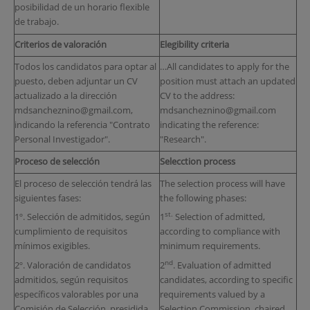
posibilidad de un horario flexible
de trabajo.
Criterios de valoración
Elegibility criteria
Todos los candidatos para optar al
…All candidates to apply for the
puesto, deben adjuntar un CV
position must attach an updated
actualizado a la dirección
CV to the address:
mdsancheznino@gmail.com,
mdsancheznino@gmail.com
indicando la referencia "Contrato
indicating the reference:
Personal Investigador".
"Research".
Proceso de selección
Selecction process
El proceso de selección tendrá las
The selection process will have
siguientes fases:
the following phases:
st.
1º. Selección de admitidos, según
1
Selection of admitted,
cumplimiento de requisitos
according to compliance with
mínimos exigibles.
minimum requirements.
nd
2º. Valoración de candidatos
2
. Evaluation of admitted
admitidos, según requisitos
candidates, according to specific
específicos valorables por una
requirements valued by a
Comisión de Selección, presidida
Selection Commission, chaired