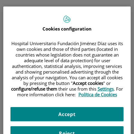
HOME
|
TRAINING AND EMPLOYMENT
|
EMPLOYMENT OFFERS
|
CONVOCATORIA PARA CONTRATO ASOCIADO AL
Cookies configuration
PROYECTO B2017/BMD 3686-CIFRA2-CM. PERSONAL
INVESTIGADOR
Hospital Universitario Fundación Jiménez Díaz uses its
own cookies and those of third parties (located in
CONVOCATORIA para
countries whose legislation does not guarantee an
adequate level of data protection) for user
contrato asociado al
authentication, statistical analysis, improving services
and showing personalised advertising through the
proyecto B2017/BMD
analysis of your navigation. You can accept all cookies
by pressing the button "
Accept cookies
" or
3686-CIFRA2-CM. Personal
configure/refuse them
their use from this
Settings
. For
more information click here:
Política de Cookies
investigador
Accept
Título
Title
Contrato
asociado a proyecto
Research personnel associated
B2017/BMD 3686-CIFRA2-CM/IIS-
with project B2017 / BMD 3686-
Reject