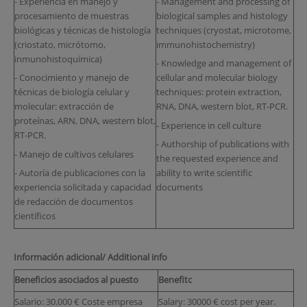
- Experiencia en manejo y
- Management and processing of
procesamiento de muestras
biological samples and histology
biológicas y técnicas de histología
techniques (cryostat, microtome,
(criostato, micrótomo,
immunohistochemistry)
inmunohistoquímica)
- Knowledge and management of
- Conocimiento y manejo de
cellular and molecular biology
técnicas de biología celular y
techniques: protein extraction,
molecular: extracción de
RNA, DNA, western blot, RT-PCR.
proteínas, ARN, DNA, western blot,
- Experience in cell culture
RT-PCR.
- Authorship of publications with
- Manejo de cultivos celulares
the requested experience and
- Autoría de publicaciones con la
ability to write scientific
experiencia solicitada y capacidad
documents
de redacción de documentos
científicos
Información adicional/ Additional info
Beneficios asociados al puesto
Benefitc
Salario: 30.000 € Coste empresa
Salary: 30000 € cost per year.