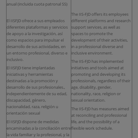
anual (incluida cuota patronal SS)
The IIS-FJD offers its employees
El IISFJD ofrece a sus empleados
different platforms and research
diferentes plataformas y servicios
support services, as well as
de apoyo a la investigación, así
spaces to promote the
como espacios para impulsar el
development of their activities,
desarrollo de sus actividades, en
in a professional diverse and
un entorno profesional, diverso e
inclusive environment.
inclusivo.
The IIS-FJD has implemented
El IISFJD tiene implantadas
initiatives and tools aimed at
iniciativas y herramientas
promoting and developing its
destinadas a la promoción y
professionals, regardless of their
desarrollo de sus profesionales.,
age, disability, gender,
independientemente de su edad,
nationality, race, religion or
discapacidad, género,
sexual orientation.
nacionalidad, raza, religión u
The IIS-FJD has measures aimed
orientación sexual
at reconciling and professional
El IISFJD dispone de medidas
life, and the possibility of a
encaminadas a la conciliación entre
flexible work schedule.
la vida familiar y la profesional, y la