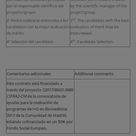
por el responsable científico del
by the scientific manager of the
proyecto/grupo.
project/group.
rd
3º Podrá realizarse entrevista a los
3
. The candidates with the best
candidatos con la mejor evaluación
evaluation of merit may be
de mérito
interviewed.
th
4º Selección del candidato
4
. Candidate Selection.
Comentarios adicionales
Additional comments
Este contrato está financiado a
través del proyecto
S2017/BMD-3686
CIFRA2-CM
de la convocatoria de
ayudas para la realización de
programas de I+D en Biomedicina
2017 de la Comunidad de Madrid,
estando cofinanciado en un 50% por
Fondo Social Europeo.