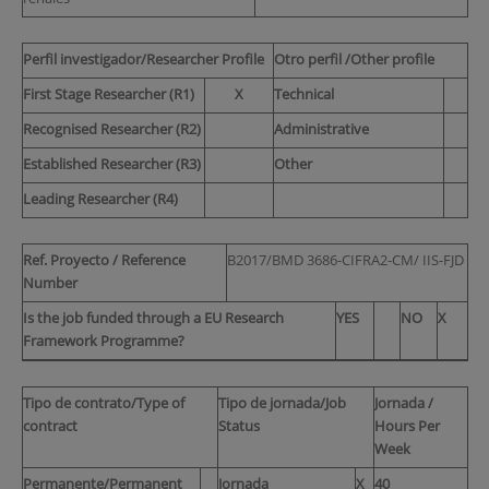
Perfil investigador/Researcher Profile
Otro perfil /Other profile
First Stage Researcher (R1)
X
Technical
Recognised Researcher (R2)
Administrative
Established Researcher (R3)
Other
Leading Researcher (R4)
Ref. Proyecto / Reference
B2017/BMD 3686-CIFRA2-CM/ IIS-FJD
Number
Is the job funded through a EU Research
YES
NO
X
Framework Programme?
Tipo de contrato/Type of
Tipo de jornada/Job
Jornada /
contract
Status
Hours Per
Week
Permanente/Permanent
Jornada
X
40