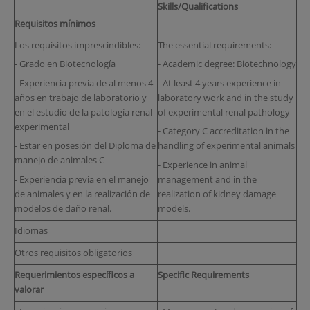
Skills/Qualifications
Requisitos mínimos
Los requisitos imprescindibles:
The essential requirements:
- Grado en Biotecnología
- Academic degree: Biotechnology
- Experiencia previa de al menos 4
- At least 4 years experience in
años en trabajo de laboratorio y
laboratory work and in the study
en el estudio de la patología renal
of experimental renal pathology
experimental
- Category C accreditation in the
- Estar en posesión del Diploma de
handling of experimental animals
manejo de animales C
- Experience in animal
- Experiencia previa en el manejo
management and in the
de animales y en la realización de
realization of kidney damage
modelos de daño renal.
models.
Idiomas
Otros requisitos obligatorios
Requerimientos específicos a
Specific Requirements
valorar