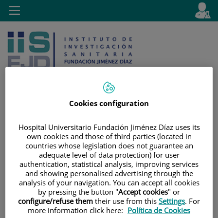
Jump to content
L
Active
Toggle
en
navigation
langu
Cookies configuration
Jump
Language
Search
Hospital Universitario Fundación Jiménez Díaz uses its
to
selector
own cookies and those of third parties (located in
content
countries whose legislation does not guarantee an
adequate level of data protection) for user
authentication, statistical analysis, improving services
and showing personalised advertising through the
analysis of your navigation. You can accept all cookies
by pressing the button "
Accept cookies
" or
configure/refuse them
their use from this
Settings
. For
more information click here:
Política de Cookies