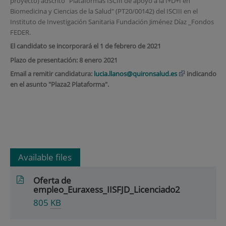
proyecto) adscrito "Plataformas ISCIII de apoyo a la I+D+I en
Biomedicina y Ciencias de la Salud" (PT20/00142) del ISCIII en el
Instituto de Investigación Sanitaria Fundación Jiménez Díaz _Fondos
FEDER.
El candidato se incorporará el 1 de febrero de 2021
Plazo de presentación: 8 enero 2021
Email a remitir candidatura:
lucia.llanos@quironsalud.es
indicando
en el asunto "Plaza2 Plataforma".
Available files
Oferta de
empleo_Euraxess_IISFJD_Licenciado2
805
KB