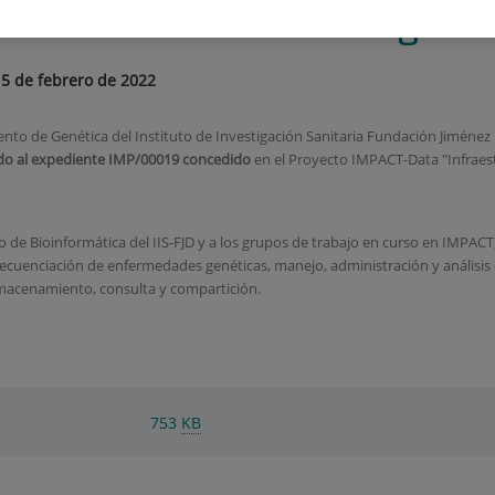
clínica de enfermedades genét
5 de febrero de 2022
nto de Genética del Instituto de Investigación Sanitaria Fundación Jiménez
do al expediente
IMP/00019
concedido
en el Proyecto IMPACT-Data "Infraes
 de Bioinformática del IIS-FJD y a los grupos de trabajo en curso en IMPACT,
secuenciación de enfermedades genéticas, manejo, administración y análisis
macenamiento, consulta y compartición.
753
KB