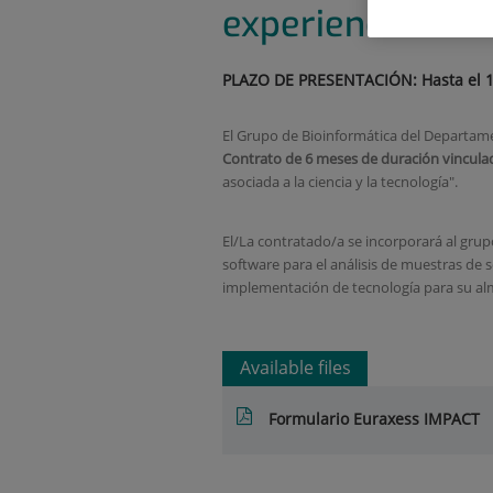
experiencia en 
PLAZO DE PRESENTACIÓN: Hasta el 1
El Grupo de Bioinformática del Departame
Contrato de 6 meses
de duración vincula
asociada a la ciencia y la tecnología".
El/La contratado/a se incorporará al grupo
software para el análisis de muestras de 
implementación de tecnología para su al
Available files
Formulario Euraxess IMPACT