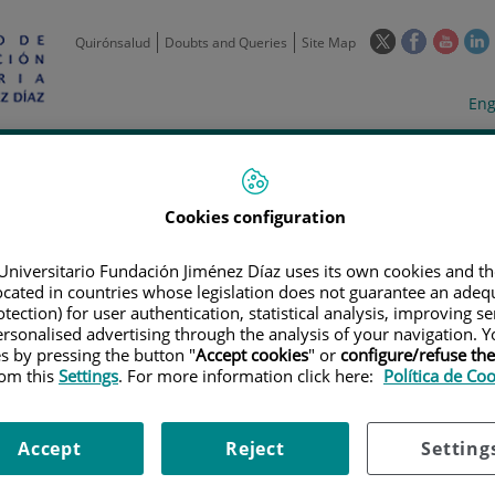
This
This
This
Quirónsalud
Doubts and Queries
Site Map
link
link
link
l
will
will
will
w
Langua
Act
Eng
open
open
open
selecto
lan
in
in
in
i
a
a
a
Scientific
Support
Training and
Curre
Activity
Units
Employment
event
pop-
pop-
pop-
up
up
up
Cookies configuration
window.
window.
wind
Universitario Fundación Jiménez Díaz uses its own cookies and th
located in countries whose legislation does not guarantee an adequ
tection) for user authentication, statistical analysis, improving s
rsonalised advertising through the analysis of your navigation. Y
es by pressing the button "
Accept cookies
" or
configure/refuse th
rom this
Settings
. For more information click here:
Política de Co
|
EMPLOYMENT OFFERS
|
CONVOCATORIA DE CONTRATO DE BIOINFO
RARAS
Accept
Reject
Setting
e contrato de Bioinformático