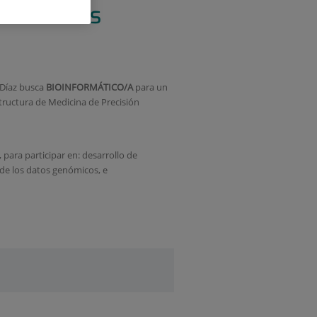
icas raras
 Díaz busca
BIOINFORMÁTICO/A
para un
tructura de Medicina de Precisión
 para participar en: desarrollo de
 de los datos genómicos, e