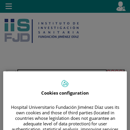
Jump to content
L
Active
Toggle
en
navigation
langu
Jump
Language
Search
to
selector
content
Cookies configuration
Hospital Universitario Fundación Jiménez Díaz uses its
own cookies and those of third parties (located in
countries whose legislation does not guarantee an
adequate level of data protection) for user
authentication, statistical analysis, improving services