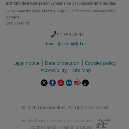
Instituto de Investigación Sanitaria de la Fundación Jiménez Díaz
C/ del Maestro Ángel Llorca, 6. Bajo B. Edificio alto. 28003-Madrid
(España)
28015 Madrid
91 550 48 97
investigacion@fjd.es
Legal notice
Data protection
Cookies policy
Accessibility
Site Map
This
This
This
This
This
Link
link
link
link
link
link
to
will
will
will
will
will
external
open
open
open
open
open
application.
in
in
in
in
in
© 2026 Quirónsalud - All rights reserved
a
a
a
a
a
pop-
pop-
pop-
pop-
pop-
Health Research Institute accredited
up
up
up
up
up
by the Carlos III Health Institute