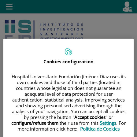
Jump to content
L
Active
Toggle
en
navigation
langu
Cookies configuration
Jump
Language
Hospital Universitario Fundación Jiménez Díaz uses its
Search
own cookies and those of third parties (located in
to
selector
countries whose legislation does not guarantee an
content
adequate level of data protection) for user
authentication, statistical analysis, improving services
and showing personalised advertising through the
analysis of your navigation. You can accept all cookies
by pressing the button "
Accept cookies
" or
configure/refuse them
their use from this
Settings
. For
more information click here:
Política de Cookies