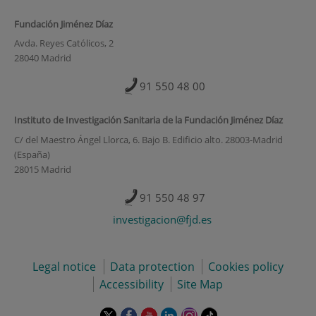
Fundación Jiménez Díaz
Avda. Reyes Católicos, 2
28040 Madrid
91 550 48 00
Instituto de Investigación Sanitaria de la Fundación Jiménez Díaz
C/ del Maestro Ángel Llorca, 6. Bajo B. Edificio alto. 28003-Madrid
(España)
28015 Madrid
91 550 48 97
investigacion@fjd.es
Legal notice
Data protection
Cookies policy
Accessibility
Site Map
This
This
This
This
This
Link