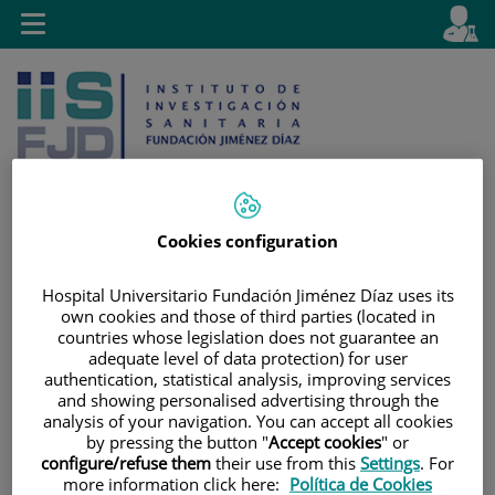
Jump to content
L
Active
Toggle
en
navigation
langu
Cookies configuration
Jump
Language
Search
Hospital Universitario Fundación Jiménez Díaz uses its
to
selector
own cookies and those of third parties (located in
content
countries whose legislation does not guarantee an
adequate level of data protection) for user
authentication, statistical analysis, improving services
and showing personalised advertising through the
analysis of your navigation. You can accept all cookies
by pressing the button "
Accept cookies
" or
configure/refuse them
their use from this
Settings
. For
more information click here:
Política de Cookies