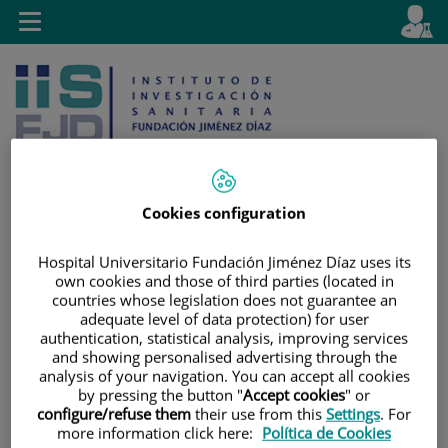
Jump to content
L
Active
Toggle
en
navigation
langu
Cookies configuration
Jump
Language
Search
Hospital Universitario Fundación Jiménez Díaz uses its
to
selector
own cookies and those of third parties (located in
content
countries whose legislation does not guarantee an
adequate level of data protection) for user
authentication, statistical analysis, improving services
and showing personalised advertising through the
analysis of your navigation. You can accept all cookies
by pressing the button "
Accept cookies
" or
configure/refuse them
their use from this
Settings
. For
more information click here:
Política de Cookies