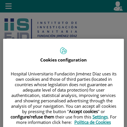
Jump to content
L
Active
Toggle
en
navigation
langu
Cookies configuration
Jump
Language
Search
Hospital Universitario Fundación Jiménez Díaz uses its
to
selector
own cookies and those of third parties (located in
content
countries whose legislation does not guarantee an
adequate level of data protection) for user
authentication, statistical analysis, improving services
and showing personalised advertising through the
analysis of your navigation. You can accept all cookies
by pressing the button "
Accept cookies
" or
configure/refuse them
their use from this
Settings
. For
more information click here:
Política de Cookies