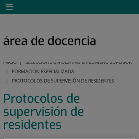
Saltar al contenido
Saltar
Toggle
al
navigation
contenido
área de docencia
INICIO
|
SELECCIONE UN DESTINO EN EL MENÚ SUPERIOR
|
FORMACIÓN ESPECIALIZADA
|
PROTOCOLOS DE SUPERVISIÓN DE RESIDENTES
Protocolos de
supervisión de
residentes