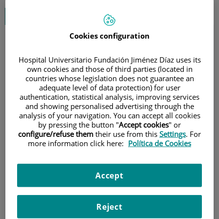
Ficheros disponibles
Cookies configuration
ALERGOLOGÍA. Protocolo de supervisión
2023
377
KB
Hospital Universitario Fundación Jiménez Díaz uses its
own cookies and those of third parties (located in
countries whose legislation does not guarantee an
ANALISIS CLÍNICOS. Protocolo de
adequate level of data protection) for user
supervisión 2023
authentication, statistical analysis, improving services
342
KB
and showing personalised advertising through the
analysis of your navigation. You can accept all cookies
by pressing the button "
Accept cookies
" or
ANATOMÍA PATOLÓGICA. Protocolo de
configure/refuse them
their use from this
Settings
. For
supervisión 2023
more information click here:
Política de Cookies
338
KB
Accept
ANESTESIA. Protocolo de supervisión 2023
368
KB
Reject
ANGIOLOGÍA Y CIRUGÍA VASCULAR.