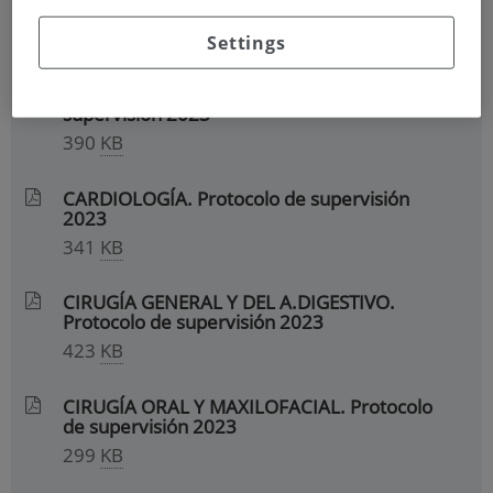
Protocolo de supervisión 2023
329
KB
Settings
APARATO DIGESTIVO. protocolo de
supervisión 2023
390
KB
CARDIOLOGÍA. Protocolo de supervisión
2023
341
KB
CIRUGÍA GENERAL Y DEL A.DIGESTIVO.
Protocolo de supervisión 2023
423
KB
CIRUGÍA ORAL Y MAXILOFACIAL. Protocolo
de supervisión 2023
299
KB