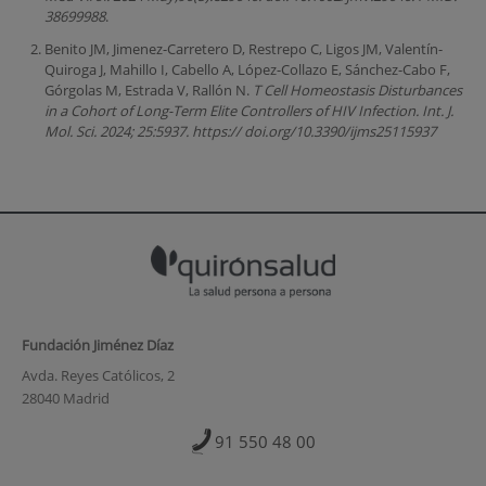
38699988
.
Benito JM, Jimenez-Carretero D, Restrepo C, Ligos JM, Valentín-
Quiroga J, Mahillo I, Cabello A, López-Collazo E, Sánchez-Cabo F,
Górgolas M, Estrada V, Rallón N.
T Cell Homeostasis Disturbances
in a Cohort of Long-Term Elite Controllers of HIV Infection.
Int. J.
Mol. Sci. 2024; 25:5937. https:// doi.org/10.3390/ijms25115937
Fundación Jiménez Díaz
Avda. Reyes Católicos, 2
28040 Madrid
91 550 48 00