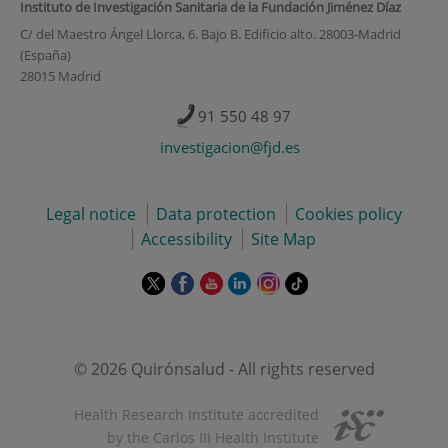
Instituto de Investigación Sanitaria de la Fundación Jiménez Díaz
C/ del Maestro Ángel Llorca, 6. Bajo B. Edificio alto. 28003-Madrid
(España)
28015 Madrid
91 550 48 97
investigacion@fjd.es
Legal notice
Data protection
Cookies policy
Accessibility
Site Map
This
This
This
This
This
Link
link
link
link
link
link
to
will
will
will
will
will
external
open
open
open
open
open
application.
in
in
in
in
in
© 2026 Quirónsalud - All rights reserved
a
a
a
a
a
pop-
pop-
pop-
pop-
pop-
Health Research Institute accredited
up
up
up
up
up
by the Carlos III Health Institute