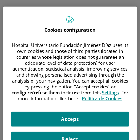
HOME
|
CURRENT EVENTS
|
NEWS
|
EL LABORATORIO DE INVESTIGACIÓN EN VIH Y
HEPATITIS VIRALES DEL HOSPITAL UNIVERSITARIO REY
Cookies configuration
JUAN CARLOS GENERA IMPORTANTES HALLAZGOS
SOBRE EL CONTROL NATURAL DE LA INFECCIÓN POR VIH
Hospital Universitario Fundación Jiménez Díaz uses its
own cookies and those of third parties (located in
El Laboratorio de
countries whose legislation does not guarantee an
adequate level of data protection) for user
Investigación en VIH y
authentication, statistical analysis, improving services
and showing personalised advertising through the
Hepatitis Virales del
analysis of your navigation. You can accept all cookies
by pressing the button "
Accept cookies
" or
Hospital Universitario Rey
configure/refuse them
their use from this
Settings
. For
more information click here:
Política de Cookies
Juan Carlos genera
importantes hallazgos
Accept
sobre el control natural de
la infección por VIH
Reject