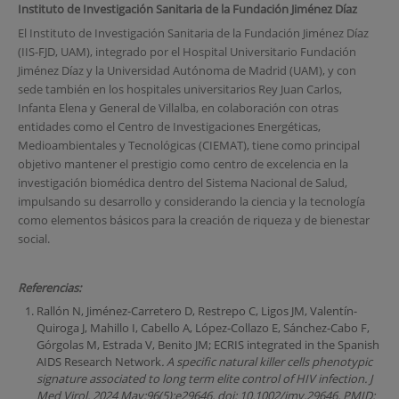
Instituto de Investigación Sanitaria de la Fundación Jiménez Díaz
El Instituto de Investigación Sanitaria de la Fundación Jiménez Díaz
(IIS-FJD, UAM), integrado por el Hospital Universitario Fundación
Jiménez Díaz y la Universidad Autónoma de Madrid (UAM), y con
sede también en los hospitales universitarios Rey Juan Carlos,
Infanta Elena y General de Villalba, en colaboración con otras
entidades como el Centro de Investigaciones Energéticas,
Medioambientales y Tecnológicas (CIEMAT), tiene como principal
objetivo mantener el prestigio como centro de excelencia en la
investigación biomédica dentro del Sistema Nacional de Salud,
impulsando su desarrollo y considerando la ciencia y la tecnología
como elementos básicos para la creación de riqueza y de bienestar
social.
Referencias:
Rallón N, Jiménez-Carretero D, Restrepo C, Ligos JM, Valentín-
Quiroga J, Mahillo I, Cabello A, López-Collazo E, Sánchez-Cabo F,
Górgolas M, Estrada V, Benito JM; ECRIS integrated in the Spanish
AIDS Research Network
.
A specific natural killer cells phenotypic
signature associated to long term elite control of HIV infection.
J
Med Virol. 2024 May;96(5):e29646. doi: 10.1002/jmv.29646.
PMID: