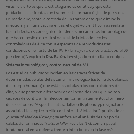
mejorando la calidad y esperanza de vida de quienes viven con este
virus, lo cierto es que la estrategia no es curativa y que esta
población se enfrenta a un tratamiento farmacológico de por vida.
De modo que, "ante la carencia de un tratamiento que elimine la
infección, y sin una vacuna eficaz, el objetivo científico más realista
hasta la fecha es conseguir entender los mecanismos inmunológicos
que hacen posible el control natural de la infección en los
controladores de élite con la esperanza de reproducir estas
condiciones en el resto de las PVIH (la mayoría de los afectados, el 99
por ciento)", explica la
Dra. Rallón
, investigadora del citado equipo.
Sistema inmunológico y control natural del VIH
Los estudios publicados inciden en las características de
determinadas células del sistema inmunológico (sistema de defensas
del cuerpo humano) que están asociadas a los controladores de
élite, y que permiten diferenciarlos del resto de PVIH que no son
capaces de controlar la infección sin tomar tratamiento. El primero
de los estudios, "A specific natural killer cells phenotypic signature
associated to long term elite control of HIV infection", publicado en
Journal of Medical Virology
, se enfoca en el análisis de un tipo de
células denominadas "
natural killer
" (células NK), con un papel
fundamental en la defensa frente a infecciones en la fase más