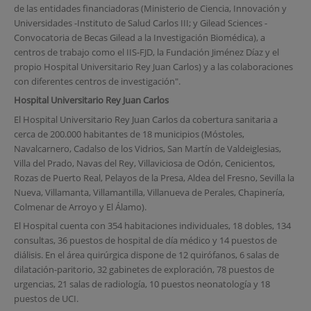
de las entidades financiadoras (Ministerio de Ciencia, Innovación y
Universidades -Instituto de Salud Carlos III; y Gilead Sciences -
Convocatoria de Becas Gilead a la Investigación Biomédica), a
centros de trabajo como el IIS-FJD, la Fundación Jiménez Díaz y el
propio Hospital Universitario Rey Juan Carlos) y a las colaboraciones
con diferentes centros de investigación".
Hospital Universitario Rey Juan Carlos
El Hospital Universitario Rey Juan Carlos da cobertura sanitaria a
cerca de 200.000 habitantes de 18 municipios (Móstoles,
Navalcarnero, Cadalso de los Vidrios, San Martín de Valdeiglesias,
Villa del Prado, Navas del Rey, Villaviciosa de Odón, Cenicientos,
Rozas de Puerto Real, Pelayos de la Presa, Aldea del Fresno, Sevilla la
Nueva, Villamanta, Villamantilla, Villanueva de Perales, Chapinería,
Colmenar de Arroyo y El Álamo).
El Hospital cuenta con 354 habitaciones individuales, 18 dobles, 134
consultas, 36 puestos de hospital de día médico y 14 puestos de
diálisis. En el área quirúrgica dispone de 12 quirófanos, 6 salas de
dilatación-paritorio, 32 gabinetes de exploración, 78 puestos de
urgencias, 21 salas de radiología, 10 puestos neonatología y 18
puestos de UCI.