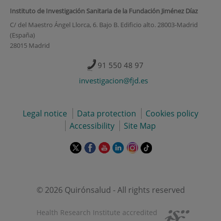
Instituto de Investigación Sanitaria de la Fundación Jiménez Díaz
C/ del Maestro Ángel Llorca, 6. Bajo B. Edificio alto. 28003-Madrid
(España)
28015 Madrid
91 550 48 97
investigacion@fjd.es
Legal notice
Data protection
Cookies policy
Accessibility
Site Map
This
This
This
This
This
Link
link
link
link
link
link
to
will
will
will
will
will
external
open
open
open
open
open
application.
in
in
in
in
in
© 2026 Quirónsalud - All rights reserved
a
a
a
a
a
pop-
pop-
pop-
pop-
pop-
Health Research Institute accredited
up
up
up
up
up