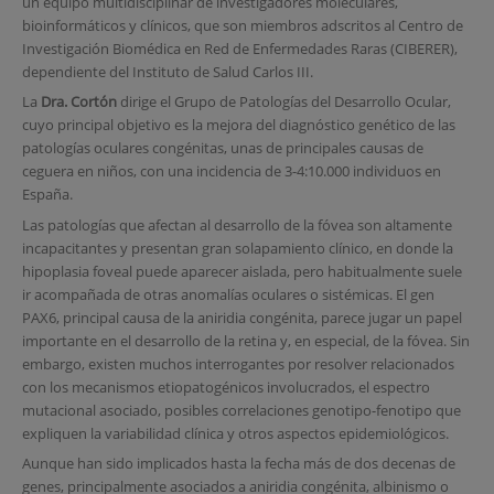
un equipo multidisciplinar de investigadores moleculares,
bioinformáticos y clínicos, que son miembros adscritos al Centro de
Investigación Biomédica en Red de Enfermedades Raras (CIBERER),
dependiente del Instituto de Salud Carlos III.
La
Dra. Cortón
dirige el Grupo de Patologías del Desarrollo Ocular,
cuyo principal objetivo es la mejora del diagnóstico genético de las
patologías oculares congénitas, unas de principales causas de
ceguera en niños, con una incidencia de 3-4:10.000 individuos en
España.
Las patologías que afectan al desarrollo de la fóvea son altamente
incapacitantes y presentan gran solapamiento clínico, en donde la
hipoplasia foveal puede aparecer aislada, pero habitualmente suele
ir acompañada de otras anomalías oculares o sistémicas. El gen
PAX6, principal causa de la aniridia congénita, parece jugar un papel
importante en el desarrollo de la retina y, en especial, de la fóvea. Sin
embargo, existen muchos interrogantes por resolver relacionados
con los mecanismos etiopatogénicos involucrados, el espectro
mutacional asociado, posibles correlaciones genotipo-fenotipo que
expliquen la variabilidad clínica y otros aspectos epidemiológicos.
Aunque han sido implicados hasta la fecha más de dos decenas de
genes, principalmente asociados a aniridia congénita, albinismo o