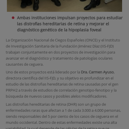
Ambas instituciones i
mpulsan proyectos para estudiar
las distrofias hereditarias de retina y mejorar el
diagnóstico genético de la hipoplasia foveal
La Organización Nacional de Ciegos Españoles (ONCE) y el Instituto
de Investigación Sanitaria de la Fundación Jiménez Díaz (IIS-FJD)
trabajan conjuntamente en dos proyectos de investigación para
avanzar en el diagnóstico y tratamiento de patologías oculares
causantes de ceguera.
Uno de estos proyectos está liderado por la
Dra. Carmen Ayuso
,
directora científica del IIS-FJD, y su objetivo es profundizar en el
estudio de las distrofias hereditarias de retina causadas por el gen
PRPH2 a través de estudios de correlación genotipo-fenotipo y la
búsqueda de nuevos casos y posibles alelos modificadores.
Las distrofias hereditarias de retina (DHR) son un grupo de
enfermedades raras que afectan a 1 de cada 3.000 a 4.000 personas,
siendo responsables del 5 por ciento de los casos de ceguera en el
mundo occidental. Dentro de estas enfermedades existe una alta
variabilidad, la cual depende de las células de la retina que se