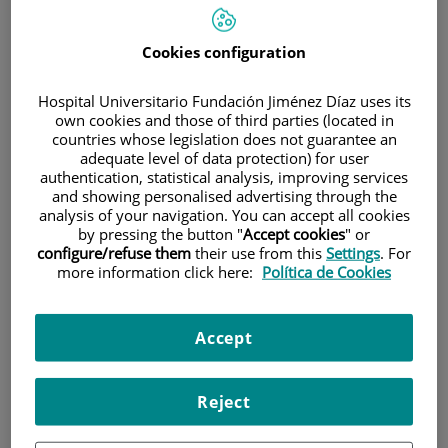
HOME
|
CURRENT EVENTS
|
NEWS
Cookies configuration
|
LA ONCE Y EL INSTITUTO DE INVESTIGACIÓN
SANITARIA FUNDACIÓN JIMÉNEZ DÍAZ COLABORAN EN
Hospital Universitario Fundación Jiménez Díaz uses its
LA INVESTIGACIÓN SOBRE PATOLOGÍAS CAUSANTES DE
own cookies and those of third parties (located in
CEGUERA
countries whose legislation does not guarantee an
adequate level of data protection) for user
La ONCE y el Instituto de
authentication, statistical analysis, improving services
and showing personalised advertising through the
Investigación Sanitaria
analysis of your navigation. You can accept all cookies
by pressing the button "
Accept cookies
" or
Fundación Jiménez Díaz
configure/refuse them
their use from this
Settings
. For
more information click here:
Política de Cookies
colaboran en la
investigación sobre
Accept
patologías causantes de
ceguera
Reject
Ambas instituciones impulsan proyectos para estudiar las