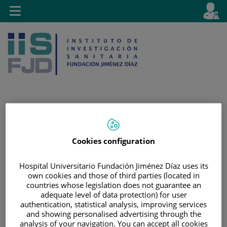
Jump to content
L
Active
Toggle
en
navigation
langu
Jump
Language
Search
to
selector
Cookies configuration
content
Hospital Universitario Fundación Jiménez Díaz uses its
own cookies and those of third parties (located in
countries whose legislation does not guarantee an
adequate level of data protection) for user
authentication, statistical analysis, improving services
and showing personalised advertising through the
analysis of your navigation. You can accept all cookies