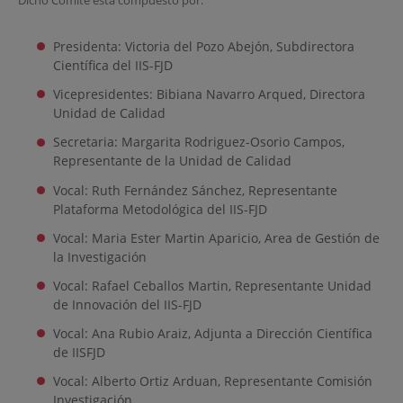
Dicho Comité está compuesto por:
Presidenta: Victoria
del Pozo Abejón, Subd
irectora
Científica del IIS-FJD
Vicepresidentes: Bibiana
Navarro Arqued,
Directora
Unidad de Calidad
Secretaria: Margarita
Rodriguez-Osorio Campos,
Representante de la Unidad de Calidad
Vocal: Ruth
Fernández Sánchez, R
epresentante
Plataforma Metodológica del IIS-FJD
Vocal:
Maria Ester
Martin Aparicio,
Area de Gestión de
la Investigación
Vocal: Rafael Ceballos Martin, R
epresentante Unidad
de Innovación del IIS-FJD
Vocal: Ana Rubio Araiz,
Adjunta a Dirección Científica
de IISFJD
Vocal: Alberto
Ortiz Arduan, R
epresentante Comisión
Investigación