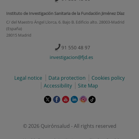
Instituto de Investigación Sanitaria de la Fundación Jiménez Díaz
C/ del Maestro Ángel Llorca, 6. Bajo B. Edificio alto. 28003-Madrid
(España)
28015 Madrid
91 550 48 97
investigacion@fjd.es
Legal notice
Data protection
Cookies policy
Accessibility
Site Map
This
This
This
This
This
Link
link
link
link
link
link
to
will
will
will
will
will
external
open
open
open
open
open
application.
in
in
in
in
in
© 2026 Quirónsalud - All rights reserved
a
a
a
a
a
pop-
pop-
pop-
pop-
pop-