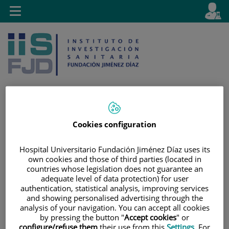
Jump to content
L
Active
Toggle
en
navigation
langu
Cookies configuration
Jump
Language
Search
to
selector
content
Hospital Universitario Fundación Jiménez Díaz uses its
own cookies and those of third parties (located in
countries whose legislation does not guarantee an
adequate level of data protection) for user
authentication, statistical analysis, improving services
and showing personalised advertising through the
analysis of your navigation. You can accept all cookies
by pressing the button "
Accept cookies
" or
configure/refuse them
their use from this
Settings
. For