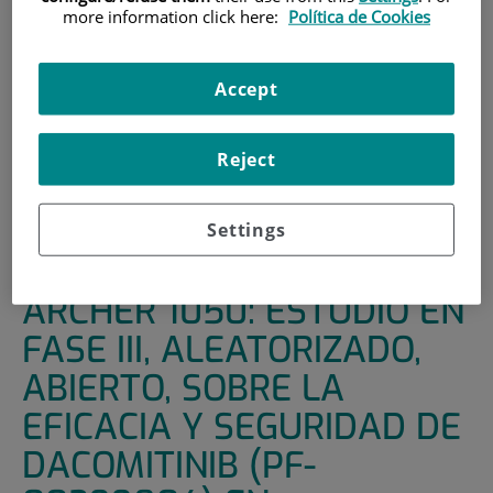
more information click here:
Política de Cookies
HOME
|
SUPPORT UNITS
|
CLINICAL TRIALS
|
ARCHER 1050: ESTUDIO EN FASE III, ALEATORIZADO,
Accept
ABIERTO, SOBRE LA EFICACIA Y SEGURIDAD DE
DACOMITINIB (PF-00299804) EN COMPARACION CON
GEFITINIB EN EL TRATAMIENTO DE PRIMERA LINEA DEL
Reject
CANCER DE PULMON NO MICROCITICO LOCALMENTE
AVANZADO O METASTASICO EN PACIENTES CON
MUTACION(ES) ACTIVADORA(S)DEL RECEPTOR DEL
Settings
FACTOR DE CRECIMIENTO EPIDERMICO (EGFR)
ARCHER 1050: ESTUDIO EN
FASE III, ALEATORIZADO,
ABIERTO, SOBRE LA
EFICACIA Y SEGURIDAD DE
DACOMITINIB (PF-