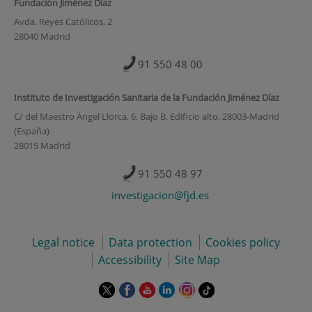
Fundación Jiménez Díaz
Avda. Reyes Católicos, 2
28040 Madrid
91 550 48 00
Instituto de Investigación Sanitaria de la Fundación Jiménez Díaz
C/ del Maestro Ángel Llorca, 6. Bajo B. Edificio alto. 28003-Madrid
(España)
28015 Madrid
91 550 48 97
investigacion@fjd.es
Legal notice
Data protection
Cookies policy
Accessibility
Site Map
This
This
This
This
This
Link
link
link
link
link
link
to