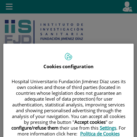
Jump to content
L
Active
Toggle
en
navigation
langu
Cookies configuration
Jump
Language
Search
Hospital Universitario Fundación Jiménez Díaz uses its
to
selector
own cookies and those of third parties (located in
content
countries whose legislation does not guarantee an
adequate level of data protection) for user
authentication, statistical analysis, improving services
and showing personalised advertising through the
analysis of your navigation. You can accept all cookies
by pressing the button "
Accept cookies
" or
configure/refuse them
their use from this
Settings
. For
more information click here:
Política de Cookies