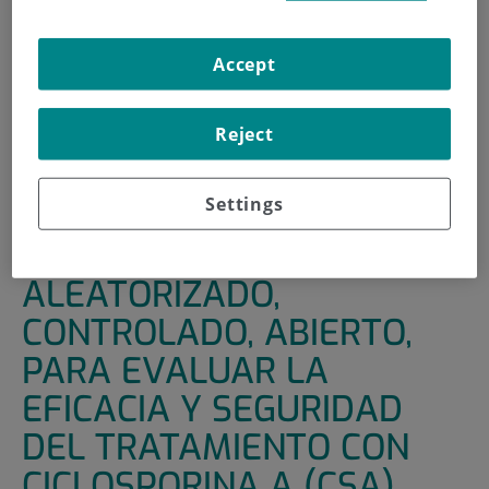
HOME
|
SUPPORT UNITS
|
CLINICAL TRIALS
Accept
|
ENSAYO CLINICO ALEATORIZADO, CONTROLADO,
ABIERTO, PARA EVALUAR LA EFICACIA Y SEGURIDAD DEL
TRATAMIENTO CON CICLOSPORINA A (CSA) ASOCIADA AL
Reject
TRATAMIENTO ESTÁNDAR VS TRATAMIENTO ESTÁNDAR
SÓLO EN PACIENTES HOSPITALIZADOS CON INFECCIÓN
CONFIRMADA POR COVID-19
Settings
ENSAYO CLINICO
ALEATORIZADO,
CONTROLADO, ABIERTO,
PARA EVALUAR LA
EFICACIA Y SEGURIDAD
DEL TRATAMIENTO CON
CICLOSPORINA A (CSA)