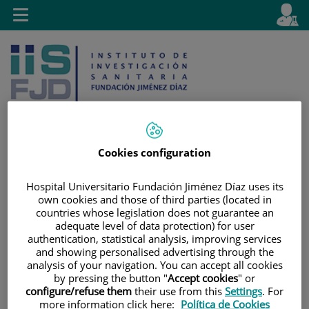
Jump to content
L
Active
Toggle
en
navigation
langu
Cookies configuration
Jump
Language
Search
Hospital Universitario Fundación Jiménez Díaz uses its
to
selector
own cookies and those of third parties (located in
content
countries whose legislation does not guarantee an
adequate level of data protection) for user
authentication, statistical analysis, improving services
and showing personalised advertising through the
analysis of your navigation. You can accept all cookies
by pressing the button "
Accept cookies
" or
configure/refuse them
their use from this
Settings
. For
more information click here:
Política de Cookies