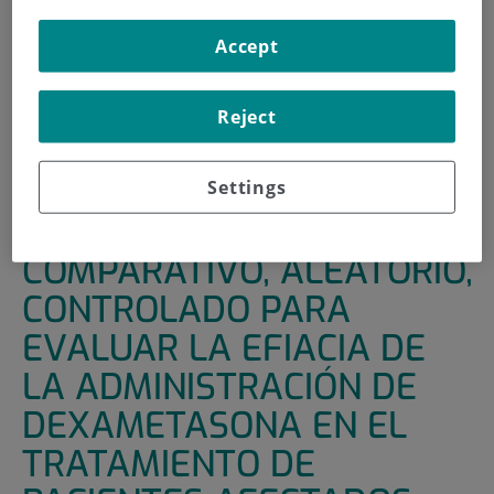
HOME
|
SUPPORT UNITS
|
CLINICAL TRIALS
Accept
|
ENSAYO CLINICO COMPARATIVO, ALEATORIO,
CONTROLADO PARA EVALUAR LA EFIACIA DE LA
Reject
ADMINISTRACIÓN DE DEXAMETASONA EN EL
TRATAMIENTO DE PACIENTES AFECTADOS POR COVID-19
CON SINDROME DE DISTRÉS RESPIRATORIO AGUDO
Settings
ENSAYO CLINICO
COMPARATIVO, ALEATORIO,
CONTROLADO PARA
EVALUAR LA EFIACIA DE
LA ADMINISTRACIÓN DE
DEXAMETASONA EN EL
TRATAMIENTO DE