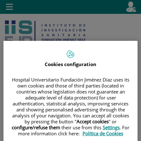
Jump to content
L
Active
Toggle
en
navigation
langu
Cookies configuration
Jump
Language
Search
Hospital Universitario Fundación Jiménez Díaz uses its
to
selector
own cookies and those of third parties (located in
countries whose legislation does not guarantee an
content
adequate level of data protection) for user
authentication, statistical analysis, improving services
and showing personalised advertising through the
analysis of your navigation. You can accept all cookies
by pressing the button "
Accept cookies
" or
configure/refuse them
their use from this
Settings
. For
more information click here:
Política de Cookies