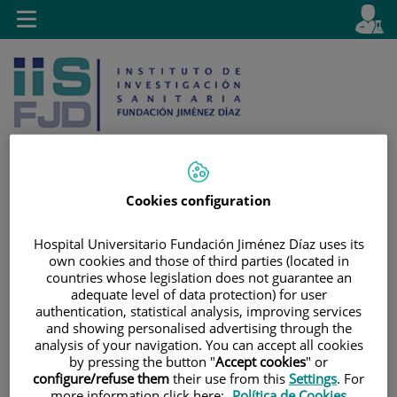
Jump to content
L
Active
Toggle
en
navigation
langu
Cookies configuration
Jump
Language
Search
to
selector
Hospital Universitario Fundación Jiménez Díaz uses its
content
own cookies and those of third parties (located in
countries whose legislation does not guarantee an
adequate level of data protection) for user
authentication, statistical analysis, improving services
and showing personalised advertising through the
analysis of your navigation. You can accept all cookies
by pressing the button "
Accept cookies
" or
configure/refuse them
their use from this
Settings
. For
more information click here:
Política de Cookies