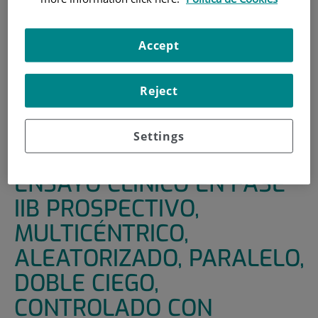
HOME
|
SUPPORT UNITS
|
CLINICAL TRIALS
|
ENSAYO CLÍNICO EN FASE IIB PROSPECTIVO,
Accept
MULTICÉNTRICO, ALEATORIZADO, PARALELO, DOBLE
CIEGO, CONTROLADO CON PLACEBO PARA EVALUAR LA
Reject
INFUSIÓN INTRAVENOSA DE DEFIBROTIDE EN LA
PREVENCIÓN Y TRATAMIENTO DEL DISTRÉS
RESPIRATORIO Y SÍNDROME DE LIBERACIÓN DE
Settings
CITOQUINAS EN PACIENTES CON COVID-19
ENSAYO CLÍNICO EN FASE
IIB PROSPECTIVO,
MULTICÉNTRICO,
ALEATORIZADO, PARALELO,
DOBLE CIEGO,
CONTROLADO CON