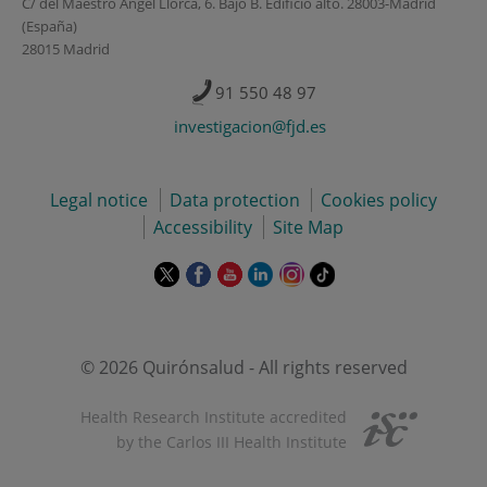
C/ del Maestro Ángel Llorca, 6. Bajo B. Edificio alto. 28003-Madrid
(España)
28015 Madrid
91 550 48 97
investigacion@fjd.es
Legal notice
Data protection
Cookies policy
Accessibility
Site Map
This
This
This
This
This
Link
link
link
link
link
link
to
will
will
will
will
will
external
open
open
open
open
open
application.
in
in
in
in
in
© 2026 Quirónsalud - All rights reserved
a
a
a
a
a
pop-
pop-
pop-
pop-
pop-
Health Research Institute accredited
up
up
up
up
up
by the Carlos III Health Institute
window.
window.
window.
window.
window.