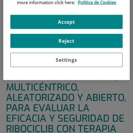
more information click here:
Política de Cookies
HOME
|
SUPPORT UNITS
|
CLINICAL TRIALS
|
ENSAYO CLÍNICO FASE III, MULTICÉNTRICO,
Accept
ALEATORIZADO Y ABIERTO, PARA EVALUAR LA EFICACIA
Y SEGURIDAD DE RIBOCICLIB CON TERAPIA ENDOCRINA,
COMO TRATAMIENTO ADYUVANTE EN PACIENTES CON
Reject
CÁNCER DE MAMA PRECOZ, RECEPTORES HORMONALES
POSITIVOS, HER2 NEGATIVO (NUEVO ENSAYO CLÍNICO EN
Settings
ADYUVANCIA CON RIBOCICLIB - [LEE011]: NATALEE)
ENSAYO CLÍNICO FASE III,
MULTICÉNTRICO,
ALEATORIZADO Y ABIERTO,
PARA EVALUAR LA
EFICACIA Y SEGURIDAD DE
RIBOCICLIB CON TERAPIA