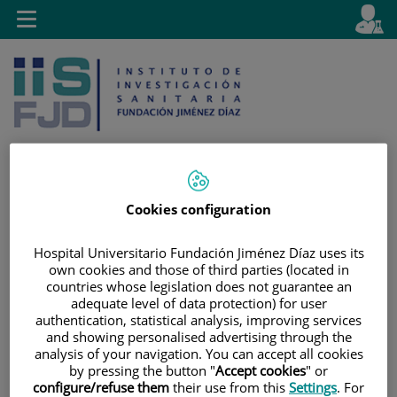
Jump to content
L
Active
Toggle
en
navigation
langu
Cookies configuration
Jump
Language
Search
to
selector
Hospital Universitario Fundación Jiménez Díaz uses its
content
own cookies and those of third parties (located in
countries whose legislation does not guarantee an
adequate level of data protection) for user
authentication, statistical analysis, improving services
and showing personalised advertising through the
analysis of your navigation. You can accept all cookies
by pressing the button "
Accept cookies
" or
configure/refuse them
their use from this
Settings
. For