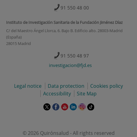
91 550 48 00
Instituto de Investigación Sanitaria de la Fundación Jiménez Díaz
C/ del Maestro Ángel Llorca, 6. Bajo B. Edificio alto. 28003-Madrid
(España)
28015 Madrid
91 550 48 97
investigacion@fjd.es
Legal notice
Data protection
Cookies policy
Accessibility
Site Map
This
This
This
This
This
Link
link
link
link
link
link
to
will
will
will
will
will
external
open
open
open
open
open
application.
in
in
in
in
in
© 2026 Quirónsalud - All rights reserved