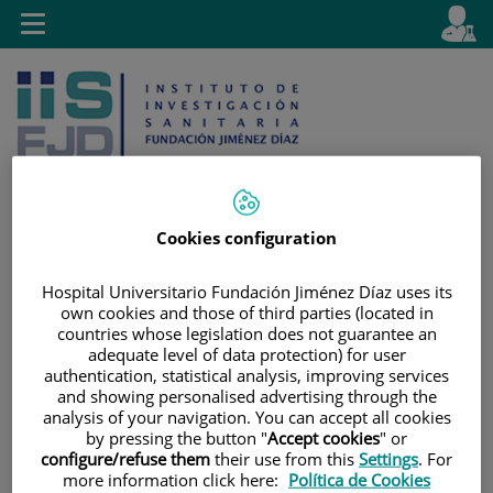
Jump to content
L
Active
Toggle
en
navigation
langu
Cookies configuration
Jump
Language
Search
Hospital Universitario Fundación Jiménez Díaz uses its
to
selector
own cookies and those of third parties (located in
content
countries whose legislation does not guarantee an
adequate level of data protection) for user
authentication, statistical analysis, improving services
and showing personalised advertising through the
analysis of your navigation. You can accept all cookies
by pressing the button "
Accept cookies
" or
configure/refuse them
their use from this
Settings
. For
more information click here:
Política de Cookies