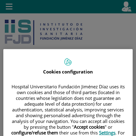
Jump to content
L
Active
Toggle
en
navigation
langu
Cookies configuration
Jump
Language
Search
to
selector
Hospital Universitario Fundación Jiménez Díaz uses its
content
own cookies and those of third parties (located in
countries whose legislation does not guarantee an
adequate level of data protection) for user
authentication, statistical analysis, improving services
and showing personalised advertising through the
analysis of your navigation. You can accept all cookies
by pressing the button "
Accept cookies
" or
configure/refuse them
their use from this
Settings
. For