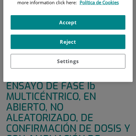
more information click here:
Política de Cookies
HOME
|
SUPPORT UNITS
|
CLINICAL TRIALS
|
ENSAYO DE FASE IB MULTICÉNTRICO, EN ABIERTO,
Accept
NO ALEATORIZADO, DE CONFIRMACIÓN DE DOSIS Y CON
AMPLIACIÓN DE COHORTE PARA EVALUAR LA
SEGURIDAD, LA TOLERABILIDAD Y LA ACTIVIDAD
Reject
ANTITUMORAL DE NOUS-PEV, ADMINISTRADA JUNTO
CON PEMBROLIZUMAB, EN PACIENTES AFECTADOS DE
Settings
MELANOMA CUTÁNEO IRRESECABLE EN ESTADIO III/IV Y
CPNM EN ESTADIO IV (PD-L1 ? 50%)
ENSAYO DE FASE Ib
MULTICÉNTRICO, EN
ABIERTO, NO
ALEATORIZADO, DE
CONFIRMACIÓN DE DOSIS Y