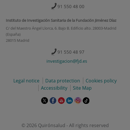
91 550 48 00
Instituto de Investigación Sanitaria de la Fundación Jiménez Díaz
C/ del Maestro Ángel Llorca, 6. Bajo B. Edificio alto. 28003-Madrid
(España)
28015 Madrid
91 550 48 97
investigacion@fjd.es
Legal notice
Data protection
Cookies policy
Accessibility
Site Map
This
This
This
This
This
Link
link
link
link
link
link
to
will
will
will
will
will
external
open
open
open
open
open
application.
in
in
in
in
in
© 2026 Quirónsalud - All rights reserved