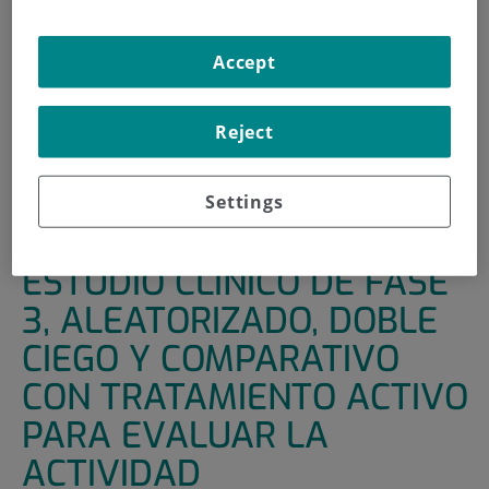
HOME
|
SUPPORT UNITS
|
CLINICAL TRIALS
Accept
|
ESTUDIO CLÍNICO DE FASE 3, ALEATORIZADO, DOBLE
CIEGO Y COMPARATIVO CON TRATAMIENTO ACTIVO
PARA EVALUAR LA ACTIVIDAD ANTIRRETROVIRAL, LA
Reject
SEGURIDAD Y LA TOLERABILIDAD DE
DORAVIRINA/ISLATRAVIR UNA VEZ AL DÍA EN
PARTICIPANTES INFECTADOS POR EL VIH-1 SIN
Settings
TRATAMIENTO PREVIO
ESTUDIO CLÍNICO DE FASE
3, ALEATORIZADO, DOBLE
CIEGO Y COMPARATIVO
CON TRATAMIENTO ACTIVO
PARA EVALUAR LA
ACTIVIDAD