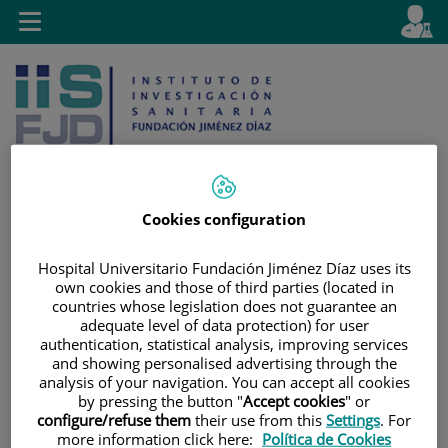
Jump to content
L
Active
Toggle
en
navigation
langu
Cookies configuration
Jump
Language
Search
Hospital Universitario Fundación Jiménez Díaz uses its
to
selector
own cookies and those of third parties (located in
content
countries whose legislation does not guarantee an
adequate level of data protection) for user
authentication, statistical analysis, improving services
and showing personalised advertising through the
analysis of your navigation. You can accept all cookies
by pressing the button "
Accept cookies
" or
configure/refuse them
their use from this
Settings
. For
more information click here:
Política de Cookies