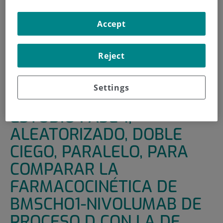
HOME
|
SUPPORT UNITS
|
CLINICAL TRIALS
Accept
|
ESTUDIO FASE 1, ALEATORIZADO, DOBLE CIEGO,
PARALELO, PARA COMPARAR LA FARMACOCINÉTICA DE
BMSCHO1-NIVOLUMAB DE PROCESO D CON LA DE
Reject
NIVOLUMAB DE PROCESO C DESPUES DE LA RESERCCIÓN
COMPLETA DE MELANOMA EN ESTADIO IIIA/A/C/D O EN
Settings
ESTADIO IV
ESTUDIO FASE 1,
ALEATORIZADO, DOBLE
CIEGO, PARALELO, PARA
COMPARAR LA
FARMACOCINÉTICA DE
BMSCHO1-NIVOLUMAB DE
PROCESO D CON LA DE