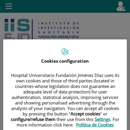
Jump to content
L
Active
Toggle
en
navigation
langu
Cookies configuration
Jump
Language
Search
Hospital Universitario Fundación Jiménez Díaz uses its
to
selector
own cookies and those of third parties (located in
content
countries whose legislation does not guarantee an
adequate level of data protection) for user
authentication, statistical analysis, improving services
and showing personalised advertising through the
analysis of your navigation. You can accept all cookies
by pressing the button "
Accept cookies
" or
configure/refuse them
their use from this
Settings
. For
more information click here:
Política de Cookies