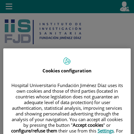
Jump to content
L
Active
Toggle
en
navigation
langu
Cookies configuration
Jump
Language
Search
to
selector
Hospital Universitario Fundación Jiménez Díaz uses its
content
own cookies and those of third parties (located in
countries whose legislation does not guarantee an
adequate level of data protection) for user
authentication, statistical analysis, improving services
and showing personalised advertising through the
analysis of your navigation. You can accept all cookies
by pressing the button "
Accept cookies
" or
configure/refuse them
their use from this
Settings
. For