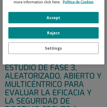
more information click here:
Política de Cookies
HOME
|
SUPPORT UNITS
|
CLINICAL TRIALS
|
ESTUDIO DE FASE 3, ALEATORIZADO, ABIERTO Y
Accept
MULTICÉNTRICO PARA EVALUAR LA EFICACIA Y LA
SEGURIDAD DE PIROTINIB FRENTE A DOCETAXEL EN
PACIENTES CON CÁNCER DE PULMÓN NO MICROCÍTICO
Reject
(CPNM) NO EPIDERMOIDE AVANZADO, QUE ALBERGA
UNA MUTACIÓN EN EL EXÓN 20 DE HER2, QUE HAN
Settings
MOSTRADO PROGRESIÓN DURANTE O DESPUÉS DE LA
QUIMIOTERAPIA CON PLATINO
ESTUDIO DE FASE 3,
ALEATORIZADO, ABIERTO Y
MULTICÉNTRICO PARA
EVALUAR LA EFICACIA Y
LA SEGURIDAD DE