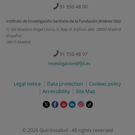
91 550 48 00
Instituto de Investigación Sanitaria de la Fundación Jiménez Díaz
C/ del Maestro Ángel Llorca, 6. Bajo B. Edificio alto. 28003-Madrid
(España)
28015 Madrid
91 550 48 97
investigacion@fjd.es
Legal notice
Data protection
Cookies policy
Accessibility
Site Map
This
This
This
This
This
Link
link
link
link
link
link
to
will
will
will
will
will
external
open
open
open
open
open
application.
in
in
in
in
in
© 2026 Quirónsalud - All rights reserved