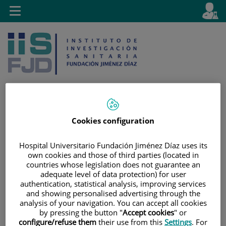
Jump to content
L
Active
Toggle
en
navigation
langu
Cookies configuration
Jump
Language
Search
to
selector
Hospital Universitario Fundación Jiménez Díaz uses its
content
own cookies and those of third parties (located in
countries whose legislation does not guarantee an
adequate level of data protection) for user
authentication, statistical analysis, improving services
and showing personalised advertising through the
analysis of your navigation. You can accept all cookies
by pressing the button "
Accept cookies
" or
configure/refuse them
their use from this
Settings
. For