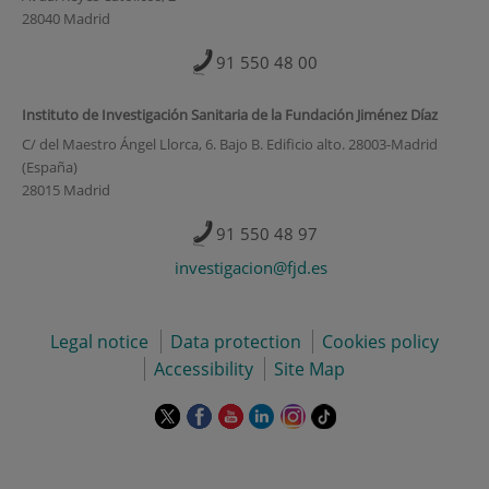
28040 Madrid
91 550 48 00
Instituto de Investigación Sanitaria de la Fundación Jiménez Díaz
C/ del Maestro Ángel Llorca, 6. Bajo B. Edificio alto. 28003-Madrid
(España)
28015 Madrid
91 550 48 97
investigacion@fjd.es
Legal notice
Data protection
Cookies policy
Accessibility
Site Map
This
This
This
This
This
Link
link
link
link
link
link
to
will
will
will
will
will
external
open
open
open
open
open
application.