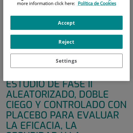
more information click here:
Política de Cookies
HOME
|
SUPPORT UNITS
|
CLINICAL TRIALS
|
ESTUDIO DE FASE II ALEATORIZADO, DOBLE CIEGO Y
Accept
CONTROLADO CON PLACEBO PARA EVALUAR LA
EFICACIA, LA SEGURIDAD Y LA TORELABILIDAD DE BI
409306 ADMISNITRADO DE FORMA ORAL DURANTE UN
Reject
PERIODO DE TRATAMIENTO DE 28 SEMANAS COMO
TRATAMIENTO ADYUVANTE AL TRATAMIENTO
Settings
ANTIPSICÓTICO PARA LA PREVENCIÓN DE RECAÍDAS EN
PACIETNES CON ESQUIZOFRENIA
ESTUDIO DE FASE II
ALEATORIZADO, DOBLE
CIEGO Y CONTROLADO CON
PLACEBO PARA EVALUAR
LA EFICACIA, LA