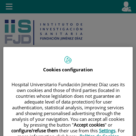
Jump to content
L
Active
Toggle
en
navigation
langu
Cookies configuration
Jump
Language
Search
to
selector
Hospital Universitario Fundación Jiménez Díaz uses its
content
own cookies and those of third parties (located in
countries whose legislation does not guarantee an
adequate level of data protection) for user
authentication, statistical analysis, improving services
and showing personalised advertising through the
analysis of your navigation. You can accept all cookies
by pressing the button "
Accept cookies
" or
configure/refuse them
their use from this
Settings
. For