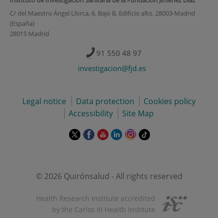
C/ del Maestro Ángel Llorca, 6. Bajo B. Edificio alto. 28003-Madrid
(España)
28015 Madrid
91 550 48 97
investigacion@fjd.es
Legal notice
Data protection
Cookies policy
Accessibility
Site Map
This
This
This
This
This
Link
link
link
link
link
link
to
will
will
will
will
will
external
open
open
open
open
open
application.
in
in
in
in
in
© 2026 Quirónsalud - All rights reserved
a
a
a
a
a
pop-
pop-
pop-
pop-
pop-
Health Research Institute accredited
up
up
up
up
up
by the Carlos III Health Institute
window.
window.
window.
window.
window.