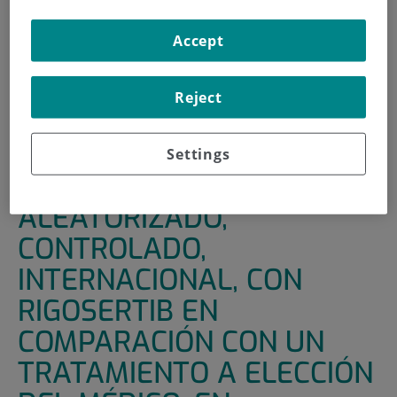
HOME
|
SUPPORT UNITS
|
CLINICAL TRIALS
Accept
|
ESTUDIO EN FASE III, ALEATORIZADO, CONTROLADO,
INTERNACIONAL, CON RIGOSERTIB EN COMPARACIÓN
Reject
CON UN TRATAMIENTO A ELECCIÓN DEL MÉDICO, EN
PACIENTES CON SÍNDROME MIELODISPLÁSICO TRAS EL
FRACASO DE UN HIPOMETILANTE
Settings
ESTUDIO EN FASE III,
ALEATORIZADO,
CONTROLADO,
INTERNACIONAL, CON
RIGOSERTIB EN
COMPARACIÓN CON UN
TRATAMIENTO A ELECCIÓN