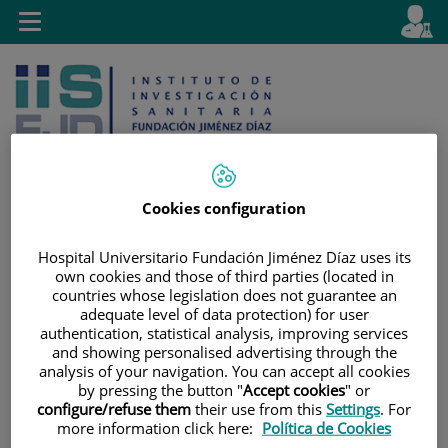
Jump to content
L
Active
Toggle
en
navigation
langu
Cookies configuration
Jump
Language
Search
Hospital Universitario Fundación Jiménez Díaz uses its
to
selector
own cookies and those of third parties (located in
content
countries whose legislation does not guarantee an
adequate level of data protection) for user
authentication, statistical analysis, improving services
and showing personalised advertising through the
analysis of your navigation. You can accept all cookies
by pressing the button "
Accept cookies
" or
configure/refuse them
their use from this
Settings
. For
more information click here:
Política de Cookies