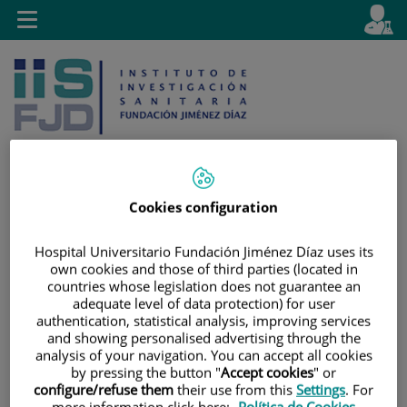
Jump to content
L
Active
Toggle
en
navigation
langu
Cookies configuration
Jump
Language
Search
to
selector
Hospital Universitario Fundación Jiménez Díaz uses its
content
own cookies and those of third parties (located in
countries whose legislation does not guarantee an
adequate level of data protection) for user
authentication, statistical analysis, improving services
and showing personalised advertising through the
analysis of your navigation. You can accept all cookies
by pressing the button "
Accept cookies
" or
configure/refuse them
their use from this
Settings
. For