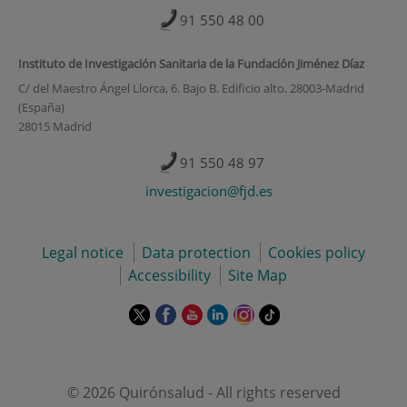
91 550 48 00
Instituto de Investigación Sanitaria de la Fundación Jiménez Díaz
C/ del Maestro Ángel Llorca, 6. Bajo B. Edificio alto. 28003-Madrid
(España)
28015 Madrid
91 550 48 97
investigacion@fjd.es
Legal notice
Data protection
Cookies policy
Accessibility
Site Map
This
This
This
This
This
Link
link
link
link
link
link
to
will
will
will
will
will
external
open
open
open
open
open
application.
in
in
in
in
in
© 2026 Quirónsalud - All rights reserved