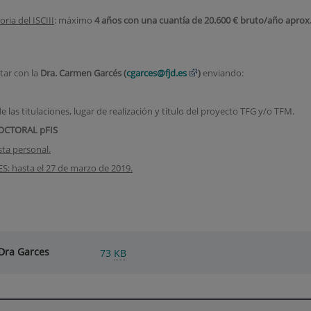
ia del ISCIII
: máximo
4 años con una cuantía de
20.600 € bruto/año aprox
tar con la
Dra. Carmen Garcés (
cgarces@fjd.es
)
enviando:
e las titulaciones, lugar de realización y título del proyecto TFG y/o TFM.
OCTORAL pFIS
sta personal.
 hasta el 27 de marzo de 2019.
Dra Garces
73
KB