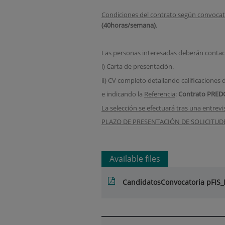
Condiciones del contrato según convocator
(40horas/semana)
.
Las personas interesadas deberán contac
i) Carta de presentación.
ii) CV completo detallando calificaciones d
e indicando la
Referencia
:
Contrato
PRED
La selección se efectuará tras una entrevi
PLAZO DE PRESENTACIÓN DE SOLICITUDES:
Available files
CandidatosConvocatoria pFIS_