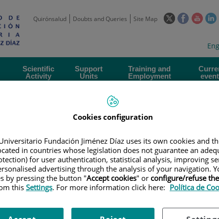
This
This
This
Quirónsalud
Doubts and Queries
Site Map
link
link
link
l
will
will
will
w
Langua
Act
Eng
open
open
open
selecto
lan
in
in
in
i
a
a
a
Scientific
Support
Training and
Curre
Activity
Units
Employment
event
pop-
pop-
pop-
up
up
up
window.
window.
wind
Cookies configuration
Universitario Fundación Jiménez Díaz uses its own cookies and th
located in countries whose legislation does not guarantee an adequ
tection) for user authentication, statistical analysis, improving s
rsonalised advertising through the analysis of your navigation. Y
|
EMPLOYMENT OFFERS
|
BÚSQUEDA DE CANDIDATOS CONTRATO PFIS
es by pressing the button "
Accept cookies
" or
configure/refuse th
rom this
Settings
. For more information click here:
Política de Co
NDIDATOS contrato PFIS_AES