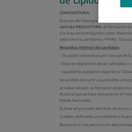
de Lípidos
CONVOCATORIA:
El Grupo de Patología de Lípidos: Clínica
contrato
PREDOCTORAL
de formación en 
a la línea de investigación sobre "Determi
adiponectina, perilipina y PPARγ", financ
Requisitos mínimos del candidato:
- Titulación Universitaria en Ciencias de l
- Estar en disposición de ser admitidos
- Expediente académico superior a 1.8 (esc
No podrán concurrir a la presente convoca
a) Haber iniciado su formación predoctora
doctoral que se haya otorgado en el marco
Planes Nacionales.
b) Estar en posesión del título de Doctor,
c) Haber disfrutado, previamente a la pre
Buscamos a una persona con alta motivaci