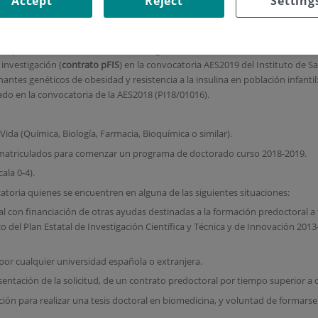
Accept
Reject
Setting
 y Experimental del Instituto de Investigación Sanitaria Fundación Jiménez D
investigación (
contrato pFIS
) en la convocatoria AES2019 del Instituto de Sal
nantes genéticos de obesidad y resistencia a la insulina en población infanti
iado en la convocatoria de la AES2018 (PI18/01016).
a Vida (Química, Biología, Farmacia, Bioquímica o similar).
 o matriculados para comenzar un programa de doctorado curso 2018-2019.
ala 0-4).
toria quienes se encuentren en alguna de las siguientes situaciones:
l con financiación de otras ayudas destinadas a la formación predoctoral a t
 del Plan Estatal de Investigación Científica y Técnica y de Innovación 2013
 por cualquier universidad española o extranjera.
sentación de la solicitud, de un contrato predoctoral por tiempo superior a
ón para realizar una tesis doctoral en biomedicina, y voluntad de formars