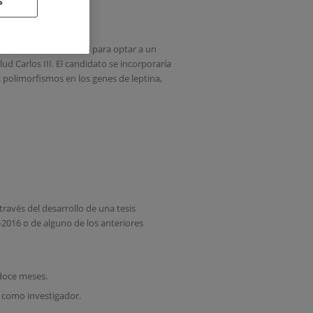
s
íaz busca
CANDIDATOS
para optar a un
ud Carlos III. El candidato se incorporaría
l: polimorfismos en los genes de leptina,
ravés del desarrollo de una tesis
-2016 o de alguno de los anteriores
 doce meses.
e como investigador.