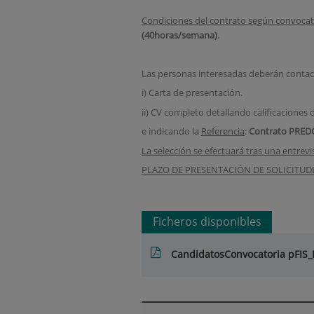
Condiciones del contrato según convocator
(40horas/semana)
.
Las personas interesadas deberán contac
i) Carta de presentación.
ii) CV completo detallando calificaciones d
e indicando la
Referencia
:
Contrato
PRED
La selección se efectuará tras una entrevi
PLAZO DE PRESENTACIÓN DE SOLICITUDES:
Ficheros disponibles
CandidatosConvocatoria pFIS_