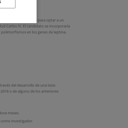
s
íaz busca
CANDIDATOS
para optar a un
ud Carlos III. El candidato se incorporaría
l: polimorfismos en los genes de leptina,
ravés del desarrollo de una tesis
-2016 o de alguno de los anteriores
 doce meses.
e como investigador.