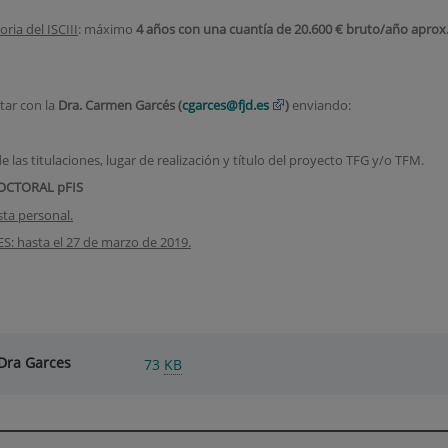
ia del ISCIII
: máximo
4 años con una cuantía de
20.600 € bruto/año aprox
tar con la
Dra. Carmen Garcés (
cgarces@fjd.es
)
enviando:
e las titulaciones, lugar de realización y título del proyecto TFG y/o TFM.
OCTORAL pFIS
sta personal.
 hasta el 27 de marzo de 2019.
Dra Garces
73
KB