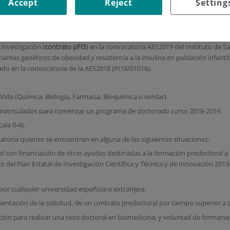
Accept
Reject
Setting
 y Experimental del Instituto de Investigación Sanitaria Fundación Jiménez D
investigación (
contrato pFIS
) en la convocatoria AES2019 del Instituto de Sal
nantes genéticos de obesidad y resistencia a la insulina en población infanti
iado en la convocatoria de la AES2018 (PI18/01016).
a Vida (Química, Biología, Farmacia, Bioquímica o similar).
 o matriculados para comenzar un programa de doctorado curso 2018-2019.
ala 0-4).
toria quienes se encuentren en alguna de las siguientes situaciones:
l con financiación de otras ayudas destinadas a la formación predoctoral a t
 del Plan Estatal de Investigación Científica y Técnica y de Innovación 2013
 por cualquier universidad española o extranjera.
sentación de la solicitud, de un contrato predoctoral por tiempo superior a
ón para realizar una tesis doctoral en biomedicina, y voluntad de formars