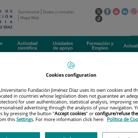
Este
Este
Este
Este
Quirónsalud
Dudas y consultas
enlace
enlace
enlace
enla
Mapa Web
Enlace
se
se
se
se
a
abrirá
abrirá
abrirá
abrir
una
Selecto
Idi
esp
en
en
en
en
aplicación
de
act
una
una
una
una
de
Actividad
Unidades
Formación y
externa.
Actual
idioma
científica
de apoyo
Empleo
ventana
ventana
ventana
vent
nueva.
nueva.
nueva.
nuev
Cookies configuration
Universitario Fundación Jiménez Díaz uses its own cookies and th
located in countries whose legislation does not guarantee an adequ
tection) for user authentication, statistical analysis, improving s
rsonalised advertising through the analysis of your navigation. Y
ERTAS DE EMPLEO
|
BÚSQUEDA DE CANDIDATOS CONTRATO PFIS_AES 20
es by pressing the button "
Accept cookies
" or
configure/refuse th
rom this
Settings
. For more information click here:
Política de Co
NDIDATOS contrato PFIS_AES