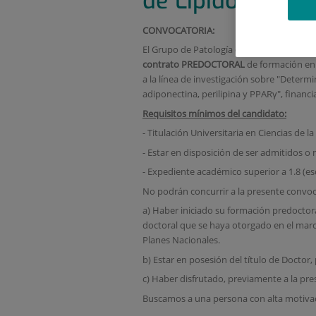
de Lípidos
CONVOCATORIA:
El Grupo de Patología de Lípidos: Clínica
contrato
PREDOCTORAL
de formación en 
a la línea de investigación sobre "Determi
adiponectina, perilipina y PPARγ", financ
Requisitos mínimos del candidato:
- Titulación Universitaria en Ciencias de l
- Estar en disposición de ser admitidos
- Expediente académico superior a 1.8 (esc
No podrán concurrir a la presente convoca
a) Haber iniciado su formación predoctora
doctoral que se haya otorgado en el marco
Planes Nacionales.
b) Estar en posesión del título de Doctor,
c) Haber disfrutado, previamente a la pre
Buscamos a una persona con alta motivaci