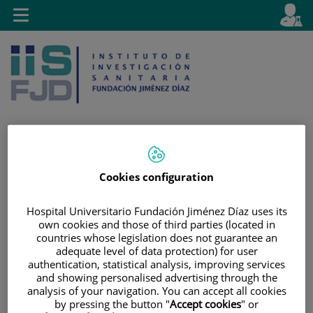
Jump to content
L
Active
Toggle
en
navigation
langu
Jump
Language
Search
Cookies configuration
to
selector
content
Hospital Universitario Fundación Jiménez Díaz uses its
own cookies and those of third parties (located in
countries whose legislation does not guarantee an
adequate level of data protection) for user
authentication, statistical analysis, improving services
and showing personalised advertising through the
analysis of your navigation. You can accept all cookies
by pressing the button "
Accept cookies
" or