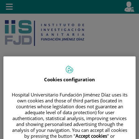
Saltar al contenido
E
Idiom
Toggle
es
navigation
activo
Saltar
Selector
Buscar
Cookies configuration
al
de
contenido
idioma
Hospital Universitario Fundación Jiménez Díaz uses its
own cookies and those of third parties (located in
countries whose legislation does not guarantee an
adequate level of data protection) for user
authentication, statistical analysis, improving services
and showing personalised advertising through the
analysis of your navigation. You can accept all cookies
by pressing the button "
Accept cookies
" or