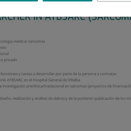
TBSARC (GRUPO SARCOMAS) /
RCHER IN ATBSARC (SARCOM
ncología médica/ sarcomas
roto
cional
to privado
 funciones y tareas a desarrollar por parte de la persona a contratar.
orio ATBSARC en el Hospital General de Villalba
investigación preclínica/traslacional en sarcomas (proyectos de financiació
seño, realización y análisis de datos) y de la posterior publicación de los 