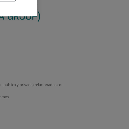
/ JUNIOR
A GROUP)
n pública y privada) relacionados con
mismos