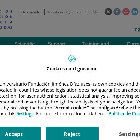
This
This
This
Quirónsalud
Doubts and Queries
Site Map
link
link
link
l
will
will
will
w
Langua
Act
Eng
open
open
open
selecto
lan
in
in
in
i
a
a
a
Scientific
Support
Training and
Curre
Activity
Units
Employment
event
pop-
pop-
pop-
up
up
up
window.
window.
wind
Cookies configuration
Universitario Fundación Jiménez Díaz uses its own cookies and th
located in countries whose legislation does not guarantee an adequ
tection) for user authentication, statistical analysis, improving s
rsonalised advertising through the analysis of your navigation. Y
es by pressing the button "
Accept cookies
" or
configure/refuse th
|
EMPLOYMENT OFFERS
|
CONVOCATORIA INVESTIGADOR POSTDOCTO
rom this
Settings
. For more information click here:
Política de Co
 RESEARCHER IN ATBSARC (SARCOMA GROUP)
INVESTIGADOR POSTDOCTORA
Accept
Reject
Setting