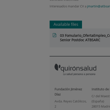
Interesados mandar CV a
jmartin@atbsar
Available files
03 Fomulario_OfertaEmpleo_C
Senior Postdoc ATBSARC
Fundación Jiménez
Instituto de
Díaz
C/ del Maestr
Avda. Reyes Católicos,
(España)
2
28015 Madri