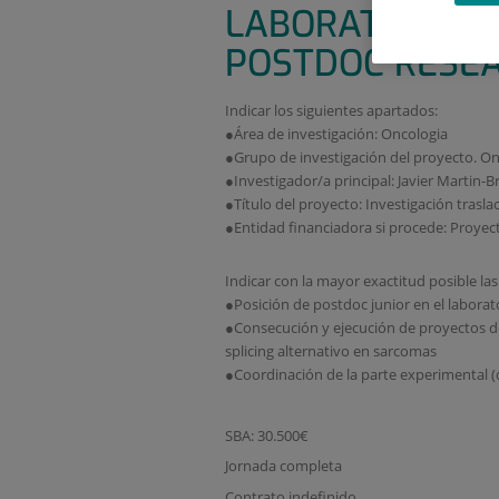
LABORATORIO A
POSTDOC RESEA
Indicar los siguientes apartados:
●Área de investigación: Oncologia
●Grupo de investigación del proyecto. O
●Investigador/a principal: Javier Martin-B
●Título del proyecto: Investigación trasla
●Entidad financiadora si procede: Proyec
Indicar con la mayor exactitud posible las
●Posición de postdoc junior en el laborat
●Consecución y ejecución de proyectos de 
splicing alternativo en sarcomas
●Coordinación de la parte experimental (di
SBA: 30.500€
Jornada completa
Contrato indefinido