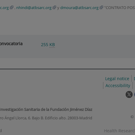
c.org
,
nhindi@atbsarc.org
y
dmoura@atbsarc.org
"CONTRATO POS
onvocatoria
255
KB
Legal notice
Accessibility
T
l
w
 Investigación Sanitaria de la Fundación Jiménez Díaz
o
© 
o Ángel Llorca, 6. Bajo B. Edificio alto. 28003-Madrid
i
a
Health Research
d
p