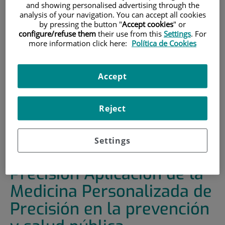
and showing personalised advertising through the
analysis of your navigation. You can accept all cookies
HOME
|
TRAINING AND EMPLOYMENT
by pressing the button "
Accept cookies
" or
|
TRAINING PLAN
configure/refuse them
their use from this
Settings
. For
more information click here:
Política de Cookies
|
18ª JORNADA INTERNACIONAL SOBRE
INVESTIGACIÓN TRASLACIONAL Y MEDICINA DE
PRECISIÓN APLICACIÓN DE LA MEDICINA
Accept
PERSONALIZADA DE PRECISIÓN EN LA PREVENCIÓN Y
SALUD PÚBLICA
Reject
18ª Jornada Internacional
sobre Investigación
Settings
Traslacional y Medicina de
Precisión Aplicación de la
Medicina Personalizada de
Precisión en la prevención