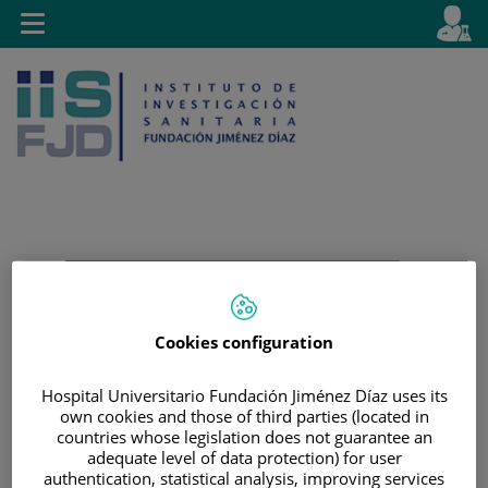
Jump to content
L
Active
Toggle
en
navigation
langu
Jump
Language
Search
to
selector
content
Cookies configuration
Hospital Universitario Fundación Jiménez Díaz uses its
own cookies and those of third parties (located in
countries whose legislation does not guarantee an
adequate level of data protection) for user
authentication, statistical analysis, improving services