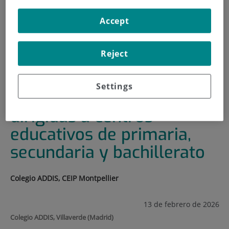
HOME
|
TRAINING AND EMPLOYMENT
Accept
|
TRAINING PLAN
|
CHARLAS DIVULGATIVAS DIRIGIDAS A CENTROS
Reject
EDUCATIVOS DE PRIMARIA, SECUNDARIA Y
BACHILLERATO
Settings
Charlas divulgativas
dirigidas a centros
educativos de primaria,
secundaria y bachillerato
Colegio ADDIS, CEIP Montpellier
13 de febrero de 2026
Colegio ADDIS, Villaverde (Madrid)