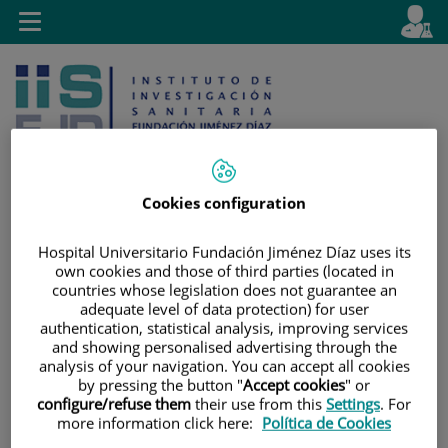
Jump to content
L
Active
Toggle
en
navigation
langu
Cookies configuration
Jump
Language
Search
Hospital Universitario Fundación Jiménez Díaz uses its
to
selector
own cookies and those of third parties (located in
countries whose legislation does not guarantee an
content
adequate level of data protection) for user
authentication, statistical analysis, improving services
and showing personalised advertising through the
analysis of your navigation. You can accept all cookies
by pressing the button "
Accept cookies
" or
configure/refuse them
their use from this
Settings
. For
more information click here:
Política de Cookies