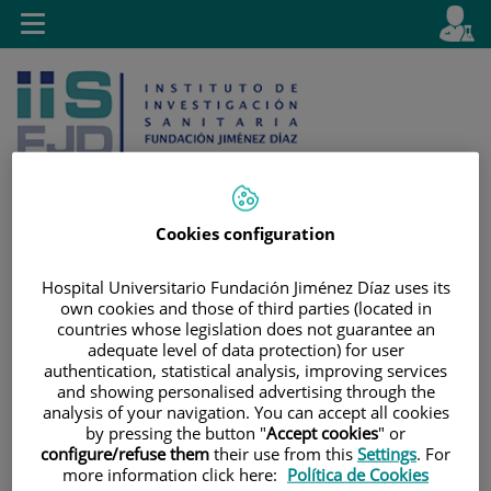
Jump to content
L
Active
Toggle
en
navigation
langu
Cookies configuration
Jump
Language
Search
Hospital Universitario Fundación Jiménez Díaz uses its
to
selector
own cookies and those of third parties (located in
content
countries whose legislation does not guarantee an
adequate level of data protection) for user
authentication, statistical analysis, improving services
and showing personalised advertising through the
analysis of your navigation. You can accept all cookies
by pressing the button "
Accept cookies
" or
configure/refuse them
their use from this
Settings
. For
more information click here:
Política de Cookies