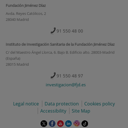
Fundación Jiménez Díaz
Avda. Reyes Católicos, 2
28040 Madrid
91 550 48 00
Instituto de Investigación Sanitaria de la Fundación Jiménez Díaz
C/ del Maestro Ángel Llorca, 6. Bajo B. Edificio alto. 28003-Madrid
(España)
28015 Madrid
91 550 48 97
investigacion@fjd.es
Legal notice
Data protection
Cookies policy
Accessibility
Site Map
This
This
This
This
This
Link