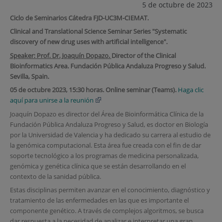
5 de octubre de 2023
Ciclo de Seminarios Cátedra FJD-UC3M-CIEMAT.
Clinical and Translational Science Seminar Series
"
Systematic
discovery of new drug uses with artificial
intelligence
".
Speaker: Prof. Dr. Joaquín Dopazo.
Director of the Clinical
Bioinformatics Area.
Fundación Pública Andaluza Progreso y Salud.
Sevilla, Spain.
05 de octubre 2023, 15:30 horas. Online seminar (Teams).
Haga clic
aquí para unirse a la reunión
Joaquín Dopazo es director del Área de Bioinformática Clínica de la
Fundación Pública Andaluza Progreso y Salud, es doctor en Biología
por la Universidad de Valencia y ha dedicado su carrera al estudio de
la genómica computacional. Esta área fue creada con el fin de dar
soporte tecnológico a los programas de medicina personalizada,
genómica y genética clínica que se están desarrollando en el
contexto de la sanidad pública.
Estas disciplinas permiten avanzar en el conocimiento, diagnóstico y
tratamiento de las enfermedades en las que es importante el
componente genético. A través de complejos algoritmos, se busca
dar respuesta a la necesidad de analizar e interpretar una gran