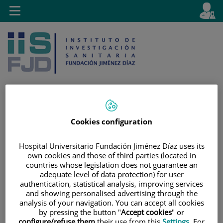
Jump to content
L
Active
Toggle
en
navigation
langu
Cookies configuration
Jump
Language
Search
to
selector
content
Hospital Universitario Fundación Jiménez Díaz uses its
own cookies and those of third parties (located in
countries whose legislation does not guarantee an
adequate level of data protection) for user
authentication, statistical analysis, improving services
and showing personalised advertising through the
analysis of your navigation. You can accept all cookies
by pressing the button "
Accept cookies
" or
configure/refuse them
their use from this
Settings
. For